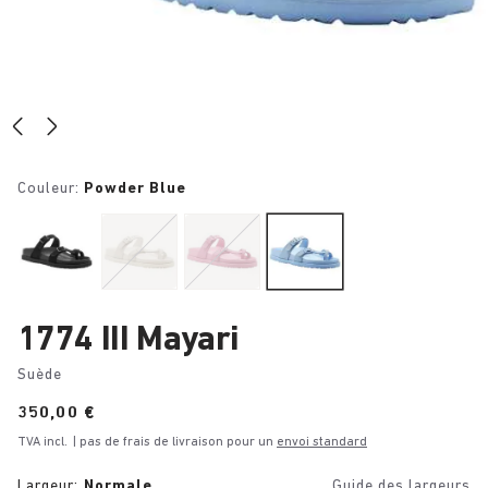
Couleur:
Powder Blue
1774 III Mayari
Suède
Price:
350,00 €
TVA incl.
| pas de frais de livraison pour un
envoi standard
Largeur:
Normale
Guide des largeurs