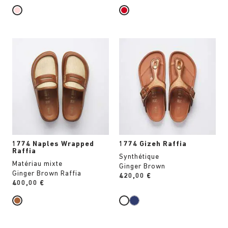
Cliquer
Cliquer
sur
sur
les
les
échantillons
échantillons
de
de
couleurs
couleurs
modifiera
modifiera
l’image
l’image
du
du
produit
produit
1774 Naples Wrapped
1774 Gizeh Raffia
Raffia
Synthétique
Matériau mixte
Ginger Brown
Ginger Brown Raffia
Price:
420,00 €
Price:
400,00 €