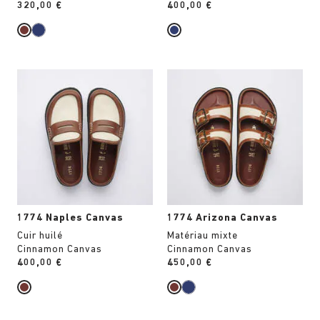
Price:
320,00 €
Price:
400,00 €
Cliquer
Cliquer
sur
sur
les
les
échantillons
échantillons
de
de
couleurs
couleurs
modifiera
modifiera
l’image
l’image
du
du
produit
produit
1774 Naples Canvas
1774 Arizona Canvas
Cuir huilé
Matériau mixte
Cinnamon Canvas
Cinnamon Canvas
Price:
400,00 €
Price:
450,00 €