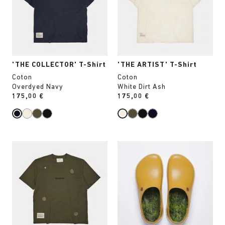
de
de
couleurs
couleurs
modifiera
modifiera
l’image
l’image
du
du
produit
produit
'THE COLLECTOR' T-Shirt
'THE ARTIST' T-Shirt
Coton
Coton
Overdyed Navy
White Dirt Ash
Price:
175,00 €
Price:
175,00 €
Cliquer
Cliquer
sur
sur
les
les
échantillons
échantillons
de
de
couleurs
couleurs
modifiera
modifiera
l’image
l’image
du
du