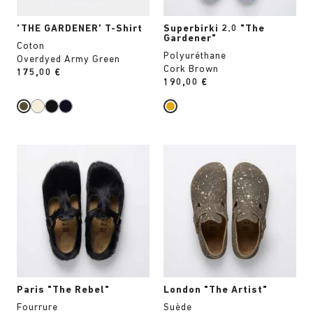
produit
produit
'THE GARDENER' T-Shirt
Superbirki 2.0 "The
Gardener"
Coton
Polyuréthane
Overdyed Army Green
Cork Brown
Price:
175,00 €
Price:
190,00 €
Cliquer
Cliquer
sur
sur
les
les
échantillons
échantillons
de
de
couleurs
couleurs
modifiera
modifiera
l’image
l’image
du
du
produit
produit
Paris "The Rebel"
London "The Artist"
Fourrure
Suède