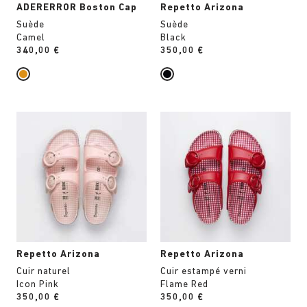
ADERERROR Boston Cap
Repetto Arizona
Suède
Suède
Camel
Black
Price:
340,00 €
Price:
350,00 €
Cliquer
Cliquer
sur
sur
les
les
échantillons
échantillons
de
de
couleurs
couleurs
modifiera
modifiera
l’image
l’image
du
du
produit
produit
Repetto Arizona
Repetto Arizona
Cuir naturel
Cuir estampé verni
Icon Pink
Flame Red
Price:
350,00 €
Price:
350,00 €