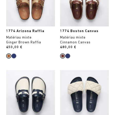
couleurs
couleurs
modifiera
modifiera
l’image
l’image
du
du
produit
produit
1774 Arizona Raffia
1774 Boston Canvas
Matériau mixte
Matériau mixte
Ginger Brown Raffia
Cinnamon Canvas
Price:
450,00 €
Price:
480,00 €
Cliquer
Cliquer
sur
sur
les
les
échantillons
échantillons
de
de
couleurs
couleurs
modifiera
modifiera
l’image
l’image
du
du