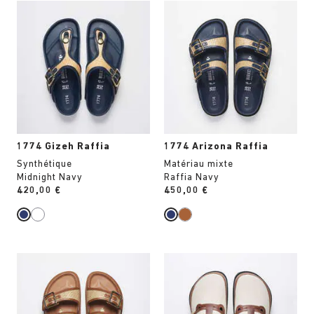
Cliquer
Cliquer
sur
sur
les
les
échantillons
échantillons
de
de
couleurs
couleurs
modifiera
modifiera
l’image
l’image
du
du
produit
produit
1774 Gizeh Raffia
1774 Arizona Raffia
Synthétique
Matériau mixte
Midnight Navy
Raffia Navy
Price:
420,00 €
Price:
450,00 €
Cliquer
Cliquer
sur
sur
les
les
échantillons
échantillons
de
de