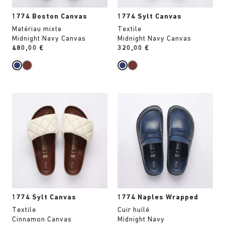
produit
produit
1774 Boston Canvas
1774 Sylt Canvas
Matériau mixte
Textile
Midnight Navy Canvas
Midnight Navy Canvas
Price:
480,00 €
Price:
320,00 €
Cliquer
Cliquer
sur
sur
les
les
échantillons
échantillons
de
de
couleurs
couleurs
modifiera
modifiera
l’image
l’image
du
du
produit
produit
1774 Sylt Canvas
1774 Naples Wrapped
Textile
Cuir huilé
Cinnamon Canvas
Midnight Navy