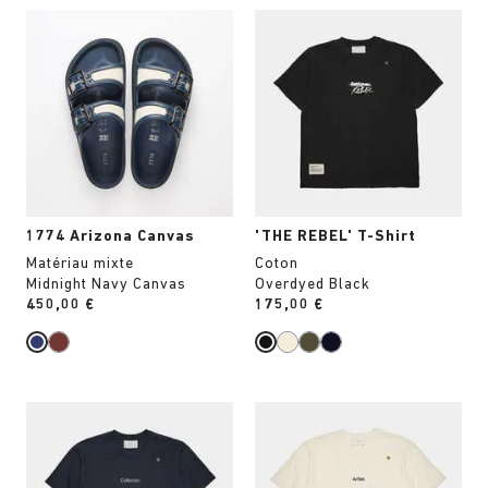
Cliquer
Cliquer
sur
sur
les
les
échantillons
échantillons
de
de
couleurs
couleurs
modifiera
modifiera
l’image
l’image
du
du
produit
produit
1774 Arizona Canvas
'THE REBEL' T-Shirt
Matériau mixte
Coton
Midnight Navy Canvas
Overdyed Black
Price:
450,00 €
Price:
175,00 €
Cliquer
Cliquer
sur
sur
les
les
échantillons
échantillons