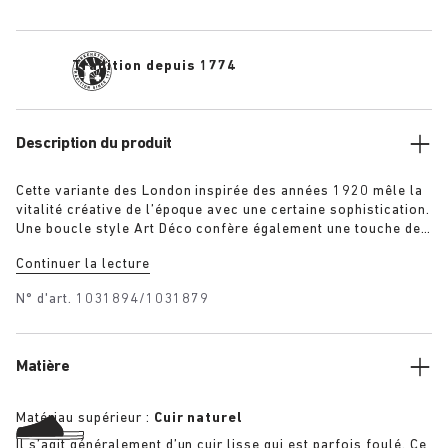
Tradition depuis 1774
Description du produit
Cette variante des London inspirée des années 1920 mêle la
vitalité créative de l’époque avec une certaine sophistication.
Une boucle style Art Déco confère également une touche de
subtilité à l’aspect rustique du modèle, évoquant l’élégance
Continuer la lecture
et l’optimisme de cette décennie. Le contrefort montant au
talon rend unique sa silhouette sans couture apparente,
N° d'art.
1031894/1031879
tandis que le daim extrêmement doux drape délicatement le
pied.
Matière
Matériau supérieur :
Cuir naturel
Il s’agit généralement d’un cuir lisse qui est parfois foulé. Ce