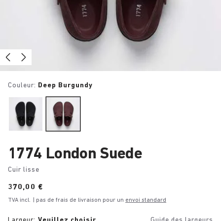
Couleur:
Deep Burgundy
1774 London Suede
Cuir lisse
Price:
370,00 €
TVA incl.
| pas de frais de livraison pour un
envoi standard
Largeur:
Veuillez choisir
Guide des largeurs