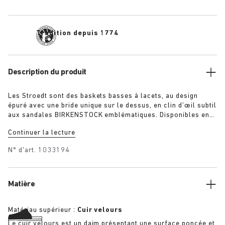
Tradition depuis 1774
Description du produit
Les Stroedt sont des baskets basses à lacets, au design
épuré avec une bride unique sur le dessus, en clin d’œil subtil
aux sandales BIRKENSTOCK emblématiques. Disponibles en
maron et taupe, elles procurent un confort quotidien dans un
Continuer la lecture
style minimaliste raffiné.
N° d'art.
1033194
Matière
Matériau supérieur :
Cuir velours
Le cuir velours est un daim présentant une surface poncée et