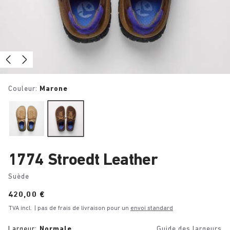
Couleur:
Marone
1774 Stroedt Leather
Suède
Price:
420,00 €
TVA incl.
| pas de frais de livraison pour un
envoi standard
Largeur:
Normale
Guide des largeurs