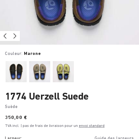
Couleur:
Marone
1774 Uerzell Suede
Suède
Price:
350,00 €
TVA incl.
| pas de frais de livraison pour un
envoi standard
Largeur:
Guide des largeurs