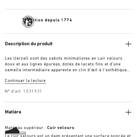
Tradition depuis 1774
Description du produit
Les Uerzell sont des sabots minimalistes en cuir velours
doux et aux lignes épurées, dotés de lacets fins et d’une
semelle intermédiaire apparente en clin d’œil à l’esthétique
caractéristique des sandales BIRKENSTOCK. À la fois
Continuer la lecture
sculpturaux et discrets, ils sont disponibles dans des coloris
ton sur ton en taupe, citron vert et marron pour un style qui
N° d'art.
1031931
se démarque en toute subtilité.
Matière
Matériau supérieur :
Cuir velours
Le cuir velours est un daim présentant une surface poncée et