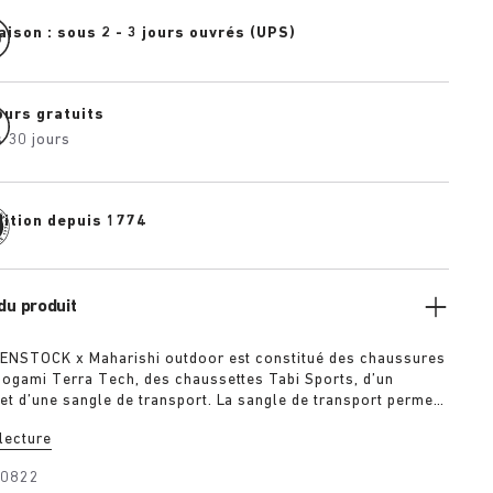
aison : sous 2 - 3 jours ouvrés (UPS)
ours gratuits
 30 jours
dition depuis 1774
du produit
KENSTOCK x Maharishi outdoor est constitué des chaussures
ogami Terra Tech, des chaussettes Tabi Sports, d’un
t d’une sangle de transport. La sangle de transport permet
s chaussures en bandoulière ou de les attacher au sac avec
 lecture
n. Ce pack d’articles essentiels est idéal pour les adeptes
 en extérieur. Inclus dans le pack :
30822