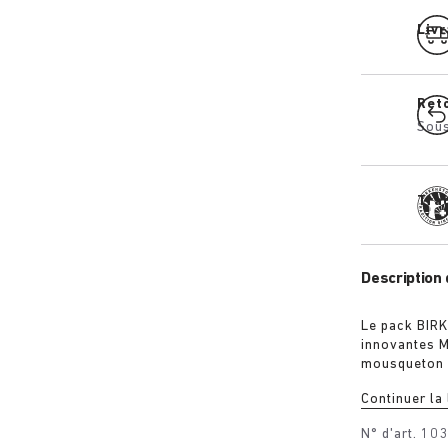
Livr
Ret
Sous
Tra
Description 
Le pack BIR
innovantes M
mousqueton e
de porter le
Continuer la
le mousqueto
des activités
N° d'art.
10