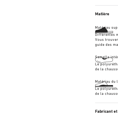
Matière
Matériau sup
Différentes 
Vous trouver
guide des ma
Semelle inté
Le polyuréth
de la chaussu
Matériau du l
Le polyuréth
de la chaussu
Fabricant et