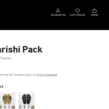
Se
Liste
Panier
connecter
d’envies
SE CONNECTER
LISTE D’ENVIES
PANIER
rishi Pack
Textile
€
de frais de livraison pour un
envoi standard
ck