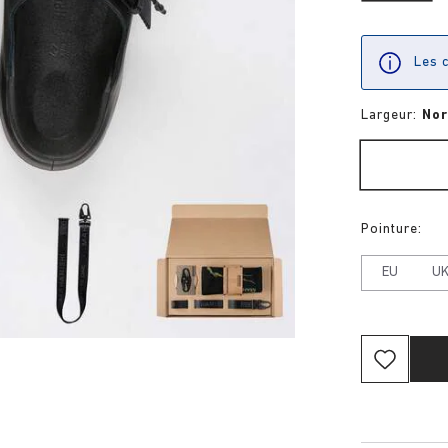
Les c
Largeur:
No
Pointure:
EU
U