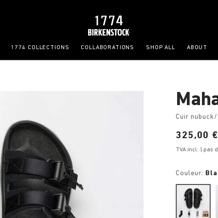
1774 COLLECTIONS
COLLABORATIONS
SHOP ALL
ABOUT
Maha
Cuir nubuck/
Price:
325,00 
TVA incl.
| pas 
Couleur:
Bla