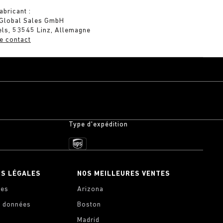
abricant :
 Global Sales GmbH
els, 53545 Linz, Allemagne
e contact
Type d'expédition
NS LÉGALES
NOS MEILLEURES VENTES
les
Arizona
s données
Boston
Madrid