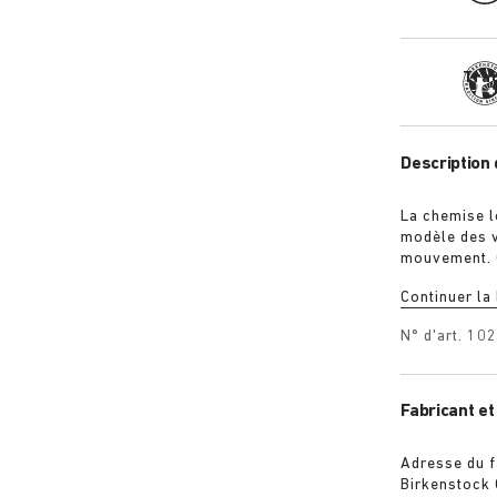
Tra
Description 
La chemise l
modèle des v
mouvement. Gr
durable et a 
Continuer la
fils très lon
pure même ap
N° d'art.
10
Fabricant et
Adresse du f
Birkenstock