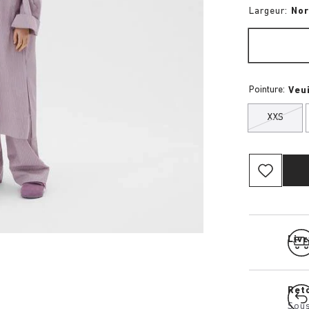
Largeur:
No
Pointure:
Veui
XXS
Livr
Ret
Sous