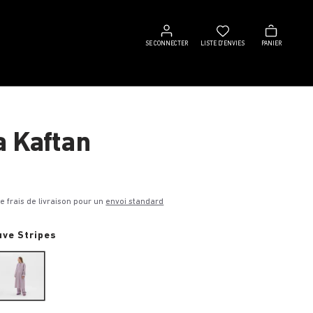
Se
Liste
Panier
connecter
d’envies
SE CONNECTER
LISTE D’ENVIES
PANIER
a Kaftan
€
de frais de livraison pour un
envoi standard
ve Stripes