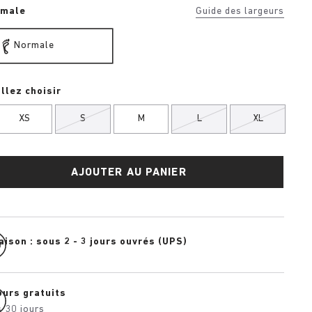
rmale
Guide des largeurs
Normale
llez choisir
XS
S
M
L
XL
AJOUTER AU PANIER
aison : sous 2 - 3 jours ouvrés (UPS)
ours gratuits
 30 jours