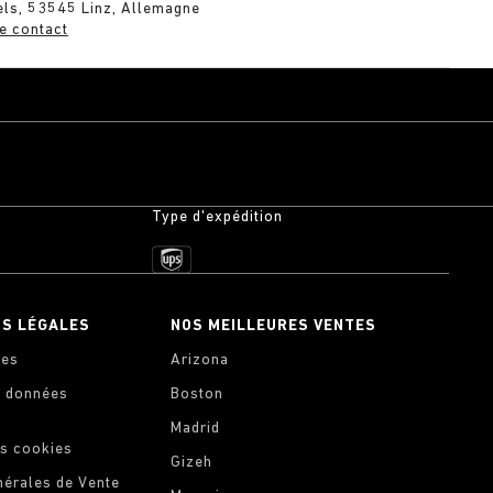
els, 53545 Linz, Allemagne
e contact
Type d'expédition
NS LÉGALES
NOS MEILLEURES VENTES
les
Arizona
s données
Boston
Madrid
s cookies
Gizeh
nérales de Vente