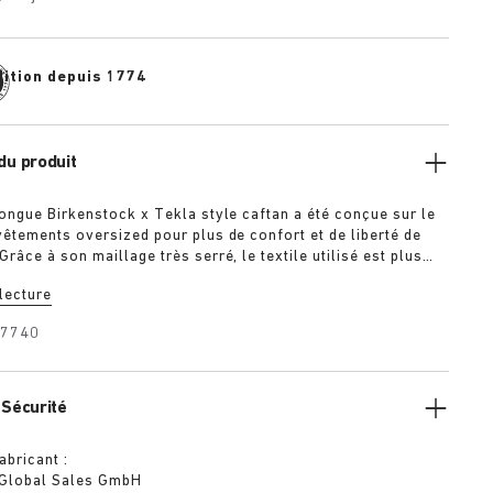
dition depuis 1774
du produit
ongue Birkenstock x Tekla style caftan a été conçue sur le
êtements oversized pour plus de confort et de liberté de
âce à son maillage très serré, le textile utilisé est plus
été légèrement délavé pour un fini ultra doux. Constitué de
 lecture
gs, le tissu ne peluche pas et garde sa couleur intense et
rès avoir été porté pendant des années.
27740
 Sécurité
abricant :
 Global Sales GmbH