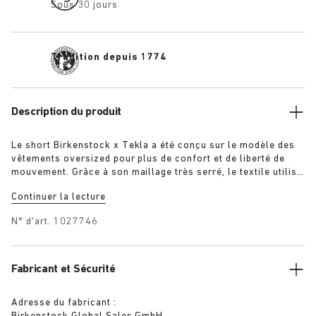
Sous 30 jours
Tradition depuis 1774
Description du produit
Le short Birkenstock x Tekla a été conçu sur le modèle des
vêtements oversized pour plus de confort et de liberté de
mouvement. Grâce à son maillage très serré, le textile utilisé
est plus durable et a été légèrement délavé pour un fini ultra
Continuer la lecture
doux. Constitué de fils très longs, le tissu ne peluche pas et
garde sa couleur intense et pure même après avoir été porté
N° d'art.
1027746
pendant des années.
Fabricant et Sécurité
Adresse du fabricant :