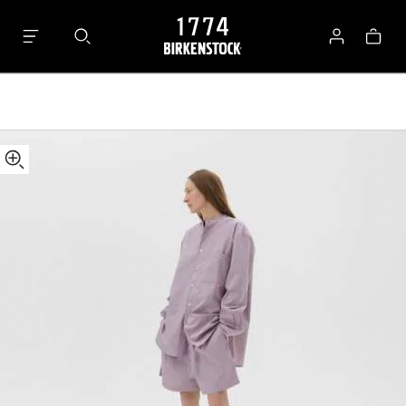
Tekla
Panier
Shorts
Se
connecter