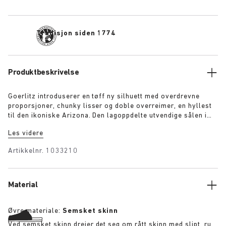
Tradisjon siden 1774
Produktbeskrivelse
Goerlitz introduserer en tøff ny silhuett med overdrevne
proporsjoner, chunky lisser og doble overreimer, en hyllest
til den ikoniske Arizona. Den lagoppdelte utvendige sålen i
kontrast og skulpturell såle jorder designen med en sterk
Les videre
visuell tilstedeværelse, mens rik semsket i tonede farger gir
dybde, tekstur og moderne eleganse.
Artikkelnr.
1033210
Material
Øvre materiale:
Semsket skinn
Ved semsket skinn dreier det seg om rått skinn med slipt, ru