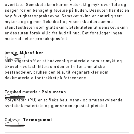
overflate. Semsket skinn har en veluraktig myk overflate og
sørger for en behagelig følelse på huden. Dessuten har det en
høy fuktighetsopptaksevne. Semsket skinn er naturlig sett
mykere og og mer fleksibelt og viser ikke den samme
standfastheten som glatt skinn. Stabiliteten til semsket skinn
er dessuten forskjellig fra hud til hud. Det foreligger ingen
material- eller produksjonsfeil.
Insole:
Mikrofiber
Mikrofigerstoff er et hudvennlig materiale som er mykt og
likevel rivefast. Ettersom den er fri for animalske
bestanddeler, brukes den bl.a. til veganartikler som
dekkmateriale for trekket på fotsengene.
Footbed material:
Polyuretan
Polyuretan (PU) er et fleksibelt, vann- og smussavvisende
syntetisk materiale og gjør skoen spesielt pleielett.
Outsole:
Termogummi