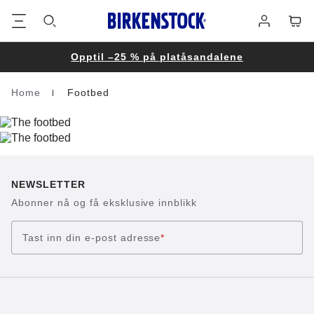
Bunntekst
Varek
Påmelding
Opptil –25 % på platåsandalene
Home
Footbed
Homepage
NEWSLETTER
Abonner nå og få eksklusive innblikk
Tast inn din e-post adresse
*