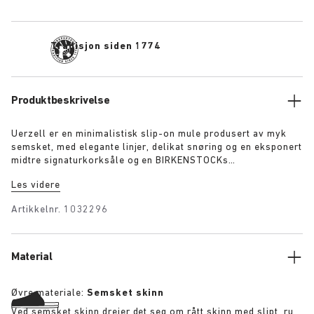
Tradisjon siden 1774
Produktbeskrivelse
Uerzell er en minimalistisk slip-on mule produsert av myk
semsket, med elegante linjer, delikat snøring og en eksponert
midtre signaturkorksåle og en BIRKENSTOCKs
sandaltradisjon. Skulpturell, likevel begrenset, den finnes i
Les videre
toner av taupe, lime og brun for et stille, sikkert statement.
Artikkelnr.
1032296
Material
Øvre materiale:
Semsket skinn
Ved semsket skinn dreier det seg om rått skinn med slipt, ru