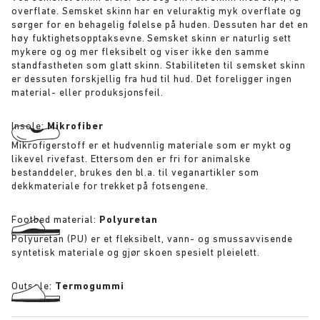
overflate. Semsket skinn har en veluraktig myk overflate og
sørger for en behagelig følelse på huden. Dessuten har det en
høy fuktighetsopptaksevne. Semsket skinn er naturlig sett
mykere og og mer fleksibelt og viser ikke den samme
standfastheten som glatt skinn. Stabiliteten til semsket skinn
er dessuten forskjellig fra hud til hud. Det foreligger ingen
material- eller produksjonsfeil.
Insole:
Mikrofiber
Mikrofigerstoff er et hudvennlig materiale som er mykt og
likevel rivefast. Ettersom den er fri for animalske
bestanddeler, brukes den bl.a. til veganartikler som
dekkmateriale for trekket på fotsengene.
Footbed material:
Polyuretan
Polyuretan (PU) er et fleksibelt, vann- og smussavvisende
syntetisk materiale og gjør skoen spesielt pleielett.
Outsole:
Termogummi