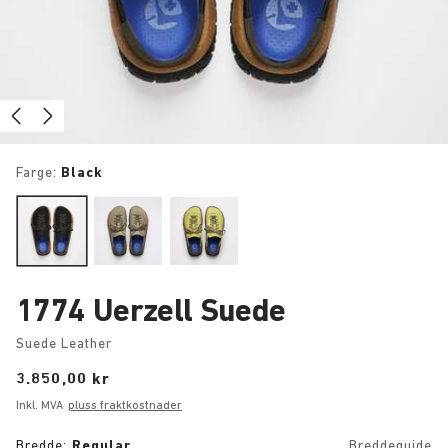
Farge:
Black
1774 Uerzell Suede
Suede Leather
Price:
3.850,00 kr
Inkl. MVA
pluss fraktkostnader
Bredde:
Regular
Breddeguide