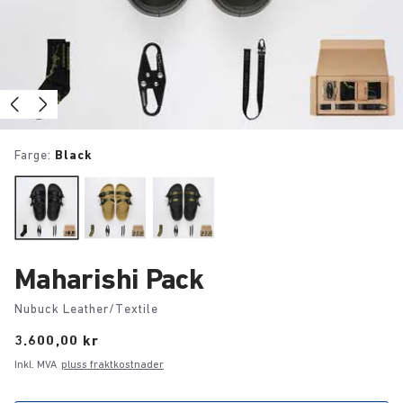
Farge:
Black
Maharishi Pack
Nubuck Leather/Textile
Price:
3.600,00 kr
Inkl. MVA
pluss fraktkostnader