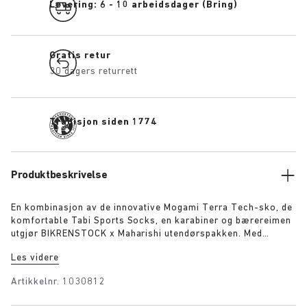
Levering: 6 - 10 arbeidsdager (Bring)
Gratis retur
30 dagers returrett
Tradisjon siden 1774
Produktbeskrivelse
En kombinasjon av de innovative Mogami Terra Tech-sko, de
komfortable Tabi Sports Socks, en karabiner og bærereimen
utgjør BIKRENSTOCK x Maharishi utendørspakken. Med
bærereimen kan du bære skoparet rundt kroppen eller feste
Les videre
dem med karabineren til ryggsekken din. En
utendørsentusiast vil være fullstendig utstyrt med den
Artikkelnr.
1030812
essensielle pakken. Pakken inkluderer: