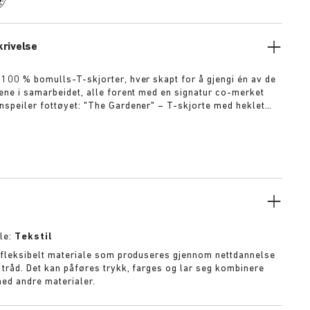
rivelse
 100 % bomulls-T-skjorter, hver skapt for å gjengi én av de
rene i samarbeidet, alle forent med en signatur co-merket
t: "The Gardener" – T-skjorte med heklet
rønn "The Artist" – Slitt T-skjorte i hvitt med
ina "The Rebel" – T-skjorte i slitt look i
orte i overfarget
neblå Flere detaljer:
le:
Tekstil
t fleksibelt materiale som produseres gjennom nettdannelse
r tråd. Det kan påføres trykk, farges og lar seg kombinere
ed andre materialer.