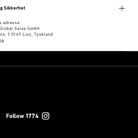
g Sikkerhet
s adresse:
 Global Sales GmbH
ls, 53545 Linz, Tyskland
ma
Follow 1774