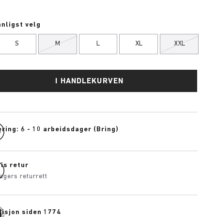
nligst velg
S
M
L
XL
XXL
I HANDLEKURVEN
ring: 6 - 10 arbeidsdager (Bring)
is retur
agers returrett
disjon siden 1774