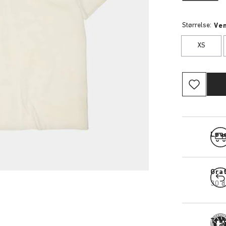
Størrelse:
Ven
XS
Leve
Grat
30 d
Tra