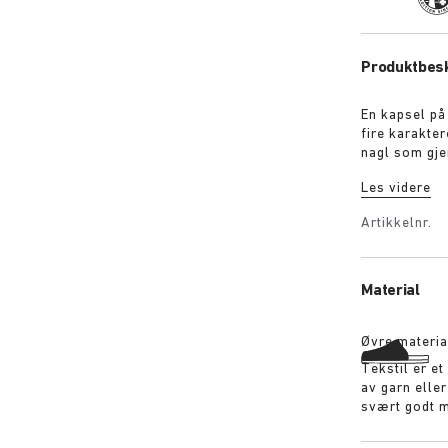
Produktbesk
En kapsel på
fire karakte
nagl som gjenspeiler fottøye
blomst i overfarget militærg
Les videre
en raffinert dirt-washed pat
overfarget svart "The Collector" – klassisk T-skj
Artikkelnr.
mari
Material
Øvre materia
Tekstil er e
av garn elle
svært godt m