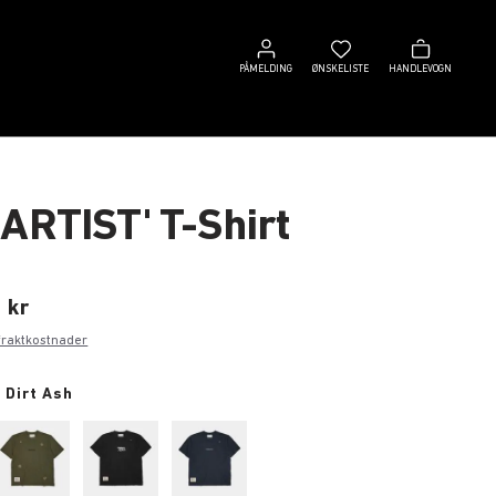
Påmelding
Ønskeliste
Handlevogn
PÅMELDING
ØNSKELISTE
HANDLEVOGN
 ARTIST' T-Shirt
 kr
fraktkostnader
 Dirt Ash