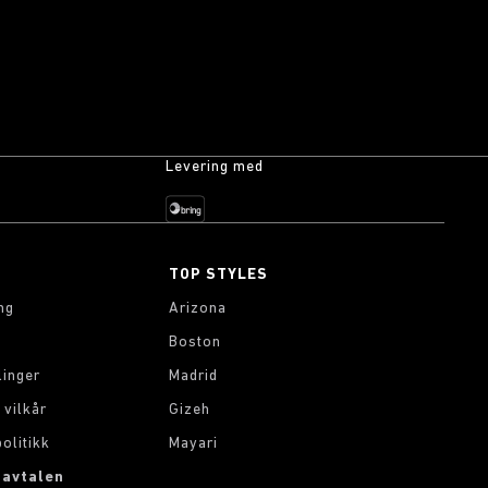
Levering med
TOP STYLES
ng
Arizona
Boston
linger
Madrid
 vilkår
Gizeh
olitikk
Mayari
 avtalen