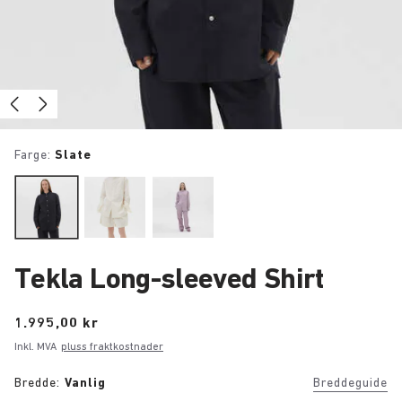
Farge:
Slate
Tekla Long-sleeved Shirt
Price:
1.995,00 kr
Inkl. MVA
pluss fraktkostnader
Bredde:
Vanlig
Breddeguide