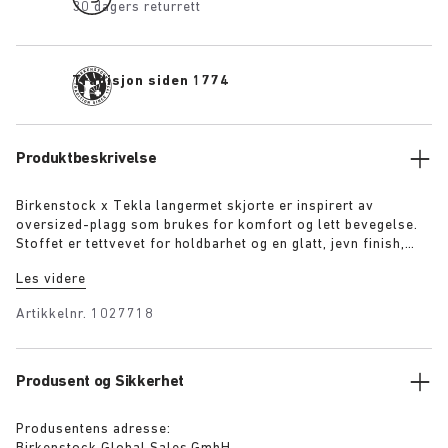
30 dagers returrett
Tradisjon siden 1774
Produktbeskrivelse
Birkenstock x Tekla langermet skjorte er inspirert av
oversized-plagg som brukes for komfort og lett bevegelse.
Stoffet er tettvevet for holdbarhet og en glatt, jevn finish,
deretter lett steinvasket for en myk følelse. De ekstra lange
Les videre
garnene som er brukt, forhindrer nuppedannelse og
garanterer en dyp, ren farge selv etter mange års bruk.
Artikkelnr.
1027718
Produsent og Sikkerhet
Produsentens adresse: