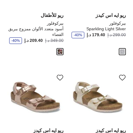
المنتج
الم
ريو ايه اس كيدز
ريو للأطفال
بيركوفلور
بيركوفلور
Sparkling Light Silver
أسود متعدد الألوان ممزوج ببريق
و
أصبح
كانت:
الفضاء
299.00 د.إ
179.40 د.إ
-40%
ف
و
أصبح
كانت
349.00 د.إ
209.40 د.إ
ر
-40%
ف
ر
سيؤدي
سي
التفاعل
الت
مع
مع
ألوان
ألو
العينة
الع
إلى
إلى
تحديث
تحد
صورة
صو
المنتج
الم
ريو ايه اس كيدز
ريو ايه اس كيدز