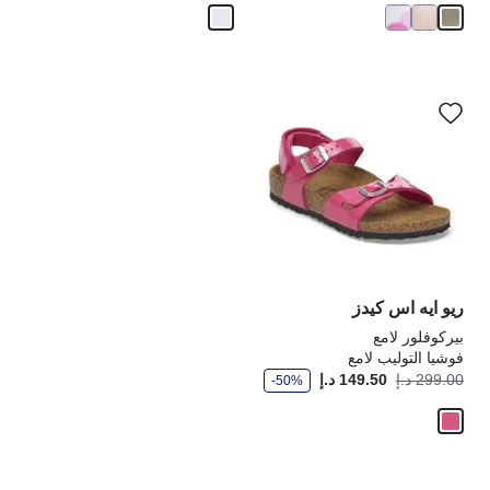
سيؤدي
التفاعل
مع
ألوان
العينة
إلى
تحديث
صورة
المنتج
ريو ايه اس كيدز
بيركوفلور لامع
فوشيا التوليب لامع
و
أصبح
كانت:
299.00 د.إ
149.50 د.إ
-50%
ف
ر