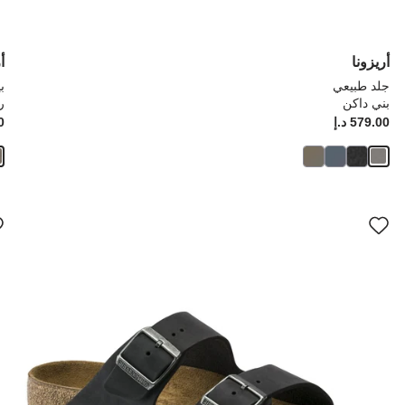
أريزونا
أ
جلد طبيعي
ب
بني داكن
ر
Price:
579.00 د.إ
ice:
00
سيؤدي
سي
التفاعل
الت
مع
مع
ألوان
ألو
العينة
العي
إلى
إلى
تحديث
تحد
صورة
صو
المنتج
الم