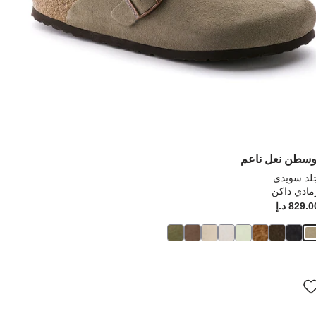
وسطن نعل ناعم
لد سويدي
مادي داكن
Pr
829. د.إ
Price:
ؤدي
سيؤدي
فاعل
التفاع
مع