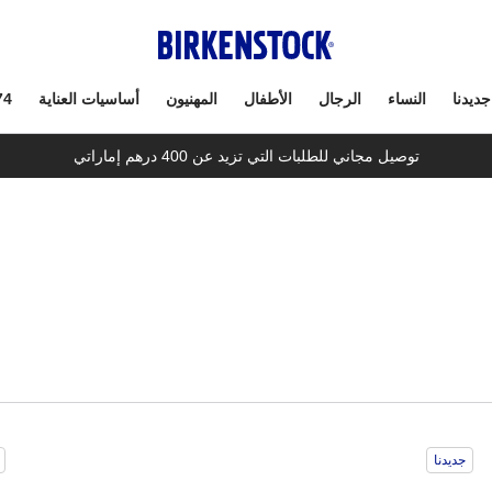
جديدنا
النساء
الرجال
الأطفال
المهنيون
أساسيات العناية
74
توصيل مجاني للطلبات التي تزيد عن 400 درهم إماراتي
سيؤدي
سي
جديدنا
التفاعل
الت
مع
مع