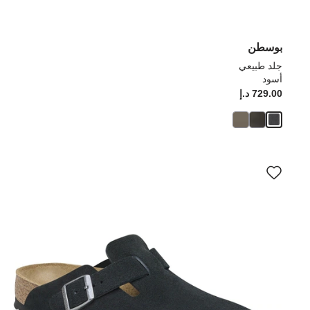
بوسطن
جلد طبيعي
أسود
729.00 د.إ