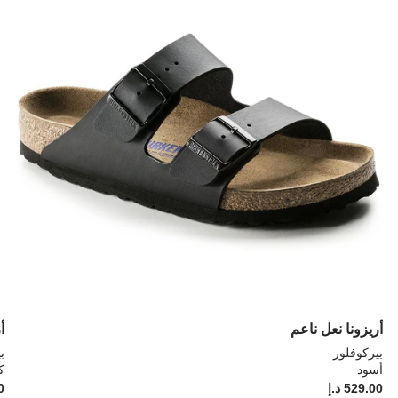
ألوان
ألو
العينة
العي
إلى
إلى
تحديث
تحد
صورة
صو
المنتج
الم
أريزونا نعل ناعم
أ
بيركوفلور
ب
أسود
ك
Price:
529.00 د.إ
ice:
00