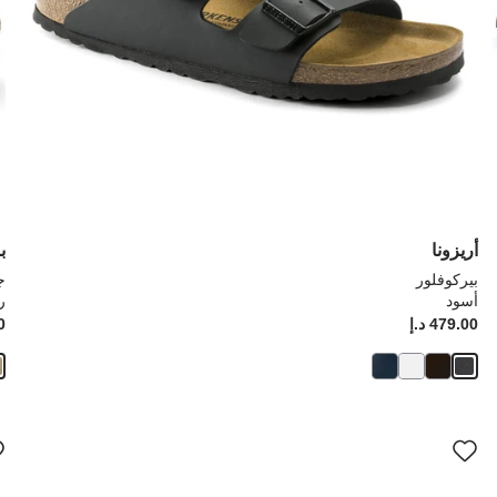
أريزونا
ب
بيركوفلور
ج
أسود
ر
Price:
479.00 د.إ
ice:
00
سيؤدي
سي
التفاعل
الت
مع
مع