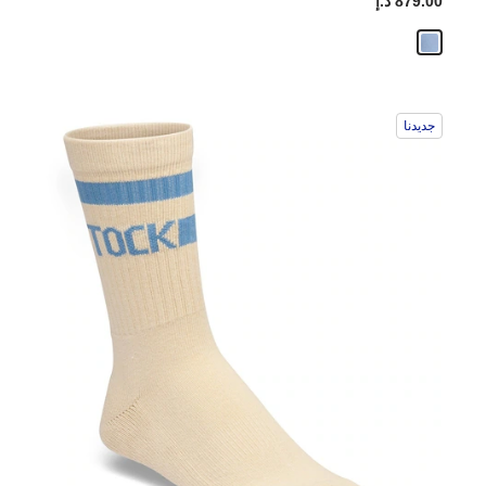
879.00 د.إ
جديدنا