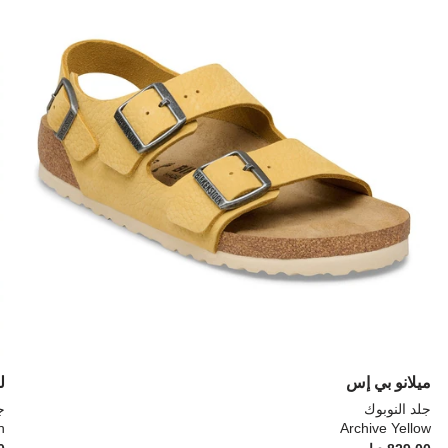
ألوان
ألو
العينة
العي
إلى
إلى
تحديث
تحد
صورة
صو
المنتج
الم
ميلانو بي إس
ل
جلد النوبوك
ج
n
Archive Yellow