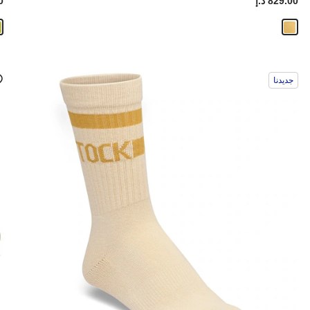
Price:
829.00 د.إ
ice:
00
سيؤدي
سي
جديدنا
التفاعل
الت
مع
مع
ألوان
ألو
العينة
العي
إلى
إلى
تحديث
تحد
صورة
صو
المنتج
الم