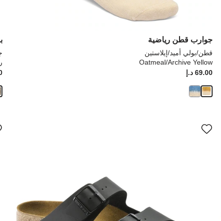
جوارب قطن رياضية
ب
قطن/بولي أميد/إيلاستين
ج
Oatmeal/Archive Yellow
ر
Price:
69.00 د.إ
ice:
00
سيؤدي
سي
التفاعل
الت
مع
مع
ألوان
ألو
العينة
العي
إلى
إلى
تحديث
تحد
صورة
صو
المنتج
الم