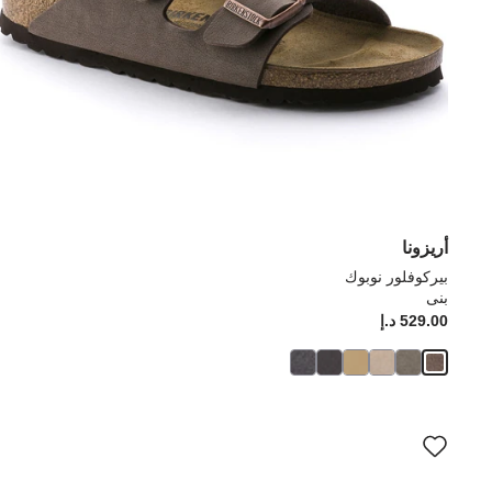
أريزونا
بيركوفلور نوبوك
بنى
529.00 د.إ