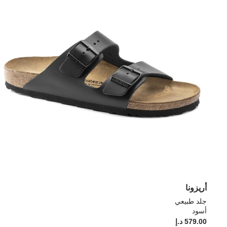
أريزونا
جلد طبيعي
أسود
579.00 د.إ