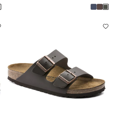
سيؤدي
سي
التفاعل
الت
مع
مع
ألوان
ألو
العينة
العي
إلى
إلى
تحديث
تحد
صورة
صو
المنتج
الم