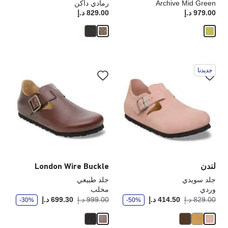
Archive Mid Green
رمادي داكن
979.00 د.إ
Price:
829.00 د.إ
rice:
سيؤدي
سي
جديدنا
التفاعل
الت
مع
مع
ألوان
ألو
العينة
الع
إلى
إلى
تحديث
تحد
صورة
صو
المنتج
الم
لندن
London Wire Buckle
جلد سويدي
جلد طبيعي
وردي
مخلب
و
و
أصبح
كانت:
أصبح
كانت
829.00 د.إ
414.50 د.إ
999.00 د.إ
699.30 د.إ
-30%
-50%
ف
ف
ر
ر