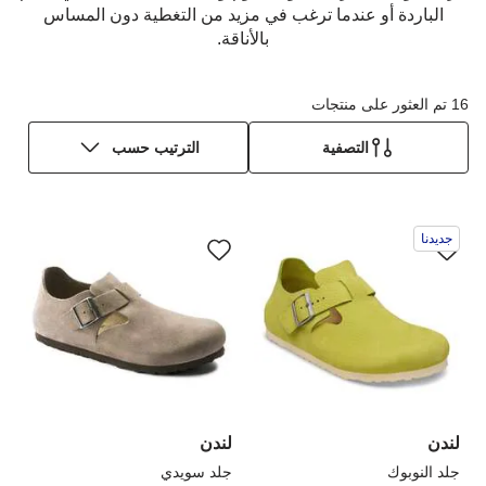
الباردة أو عندما ترغب في مزيد من التغطية دون المساس
بالأناقة.
16 تم العثور على منتجات
التصفية
الترتيب حسب
سيؤدي
سي
جديدنا
التفاعل
الت
مع
مع
ألوان
ألو
العينة
الع
إلى
إلى
تحديث
تحد
صورة
صو
المنتج
الم
لندن
لندن
جلد النوبوك
جلد سويدي