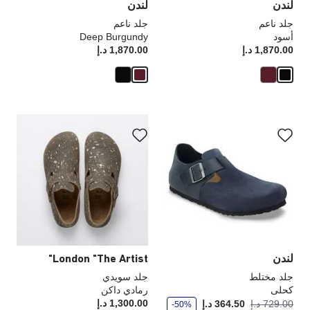
لندن
لندن
جلد ناعم
جلد ناعم
أسود
Deep Burgundy
1,870.00 د.إ
Price:
1,870.00 د.إ
rice:
سيؤدي
سي
التفاعل
الت
مع
مع
ألوان
ألو
العينة
الع
إلى
إلى
تحديث
تحد
صورة
صو
المنتج
الم
لندن
London "The Artist"
جلد مختلط
جلد سويدي
كحلى
رمادي داكن
و
أصبح
كانت:
1,300.00 د.إ
rice:
729.00 د.إ
364.50 د.إ
-50%
ف