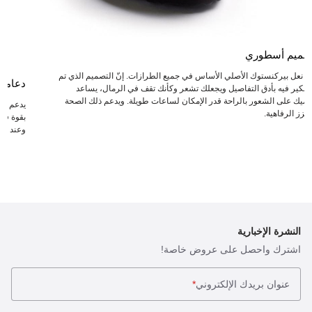
صميم أسطوري
عد نعل بيركنستوك الأصلي الأساس في جميع الطرازات. إنّ التصميم الذي تم
دعامة
لتفكير فيه بأدق التفاصيل ويجعلك تشعر وكأنك تقف في الرمال، يساعد
دميك على الشعور بالراحة قدر الإمكان لساعات طويلة. ويدعم ذلك الصحة
يدعم ال
يعزز الرفاهية.
بقوة في 
وعند انت
النشرة الإخبارية
اشترك واحصل على عروض خاصة!
عنوان بريدك الإلكتروني
*