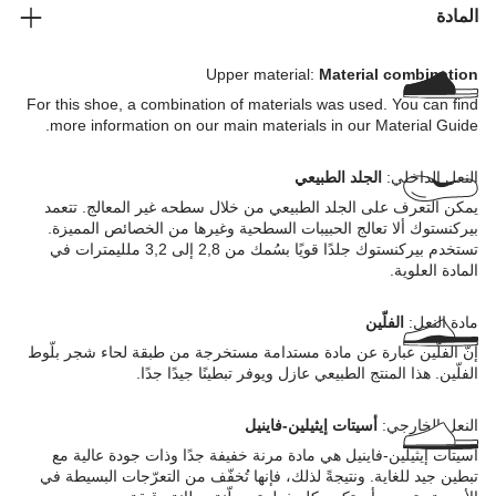
المادة
Upper material:
Material combination
For this shoe, a combination of materials was used. You can find
more information on our main materials in our Material Guide.
النعل الداخلي:
الجلد الطبيعي
يمكن التعرف على الجلد الطبيعي من خلال سطحه غير المعالج. تتعمد
بيركنستوك ألا تعالج الحبيبات السطحية وغيرها من الخصائص المميزة.
تستخدم بيركنستوك جلدًا قويًا بسُمك من 2,8 إلى 3,2 ملليمترات في
المادة العلوية.
مادة النعل:
الفلّين
إنّ الفلّين عبارة عن مادة مستدامة مستخرجة من طبقة لحاء شجر بلّوط
الفلّين. هذا المنتج الطبيعي عازل ويوفر تبطينًا جيدًا جدًا.
النعل الخارجي:
أسيتات إيثيلين-فاينيل
أسيتات إيثيلين-فاينيل هي مادة مرنة خفيفة جدًا وذات جودة عالية مع
تبطين جيد للغاية. ونتيجةً لذلك، فإنها تُخفّف من التعرّجات البسيطة في