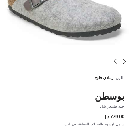
اللون:
رمادي فاتح
بوسطن
جلد طبيعي/لباد
779.00 د.إ
ce:
شامل الرسوم والضرائب المطبقة في بلدك