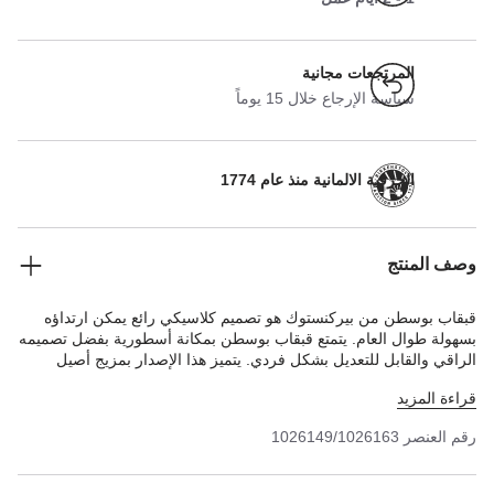
المرتجعات مجانية
سياسة الإرجاع خلال 15 يوماً
الحرفية الالمانية منذ عام 1774
وصف المنتج
قبقاب بوسطن من بيركنستوك هو تصميم كلاسيكي رائع يمكن ارتداؤه
بسهولة طوال العام. يتمتع قبقاب بوسطن بمكانة أسطورية بفضل تصميمه
الراقي والقابل للتعديل بشكل فردي. يتميز هذا الإصدار بمزيج أصيل
وخشن من المواد التي تتميز بملمس اللباد الاصطناعي الناعم والجلد
قراءة المزيد
الطبيعي السميك.
رقم العنصر
1026149/1026163