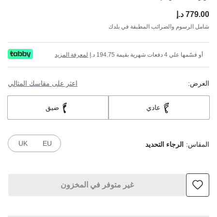
779.00 د.إ
ce:
شامل الرسوم والضرائب المطبقة في بلدك
أو قسّمها علي 4 دفعات شهرية بقيمة 194.75 د.إ
لمعرفة المزيد
العرض:
اعثر على مقاسك المثالي
عادي
ضيق
UK
EU
المقاس:
الرجاء التحديد
غير متوفر في المخزون