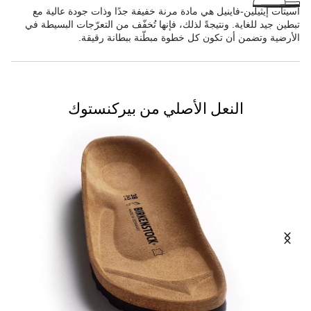
أسيتات إيثيلين-فاينيل هي مادة مرنة خفيفة جدًا وذات جودة عالية مع
تبطين جيد للغاية. ونتيجةً لذلك، فإنها تُخفّف من التعرّجات البسيطة في
الأرضية وتضمن أن تكون كل خطوة مبطّنة ببطانة رقيقة.
النعل الأصلي من بيركنستوك