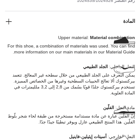
رقم العنصر
1024535/1024526
المادة
Upper material:
Material combination
For this shoe, a combination of materials was used. You can find
more information on our main materials in our Material Guide.
النعل الداخلي:
الجلد الطبيعي
يمكن التعرف على الجلد الطبيعي من خلال سطحه غير المعالج. تتعمد
بيركنستوك ألا تعالج الحبيبات السطحية وغيرها من الخصائص المميزة.
تستخدم بيركنستوك جلدًا قويًا بسُمك من 2,8 إلى 3,2 ملليمترات في
المادة العلوية.
مادة النعل:
الفلّين
إنّ الفلّين عبارة عن مادة مستدامة مستخرجة من طبقة لحاء شجر بلّوط
الفلّين. هذا المنتج الطبيعي عازل ويوفر تبطينًا جيدًا جدًا.
النعل الخارجي:
أسيتات إيثيلين-فاينيل