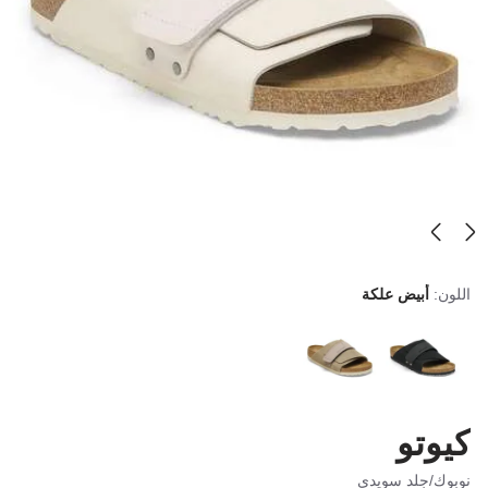
اللون:
أبيض علكة
كيوتو
نوبوك/جلد سويدي