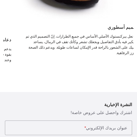
صميم أسطوري
عد نعل بيركنستوك الأصلي الأساس في جميع الطرازات. إنّ التصميم الذي تم
دعامة
لتفكير فيه بأدق التفاصيل ويجعلك تشعر وكأنك تقف في الرمال، يساعد
دميك على الشعور بالراحة قدر الإمكان لساعات طويلة. ويدعم ذلك الصحة
يدعم ال
يعزز الرفاهية.
بقوة في 
وعند انت
النشرة الإخبارية
اشترك واحصل على عروض خاصة!
عنوان بريدك الإلكتروني
*