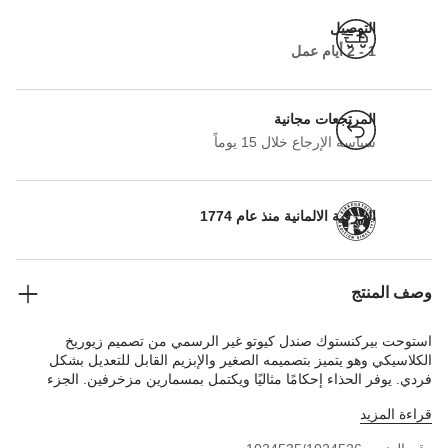
التوصيل
1 - 2 أيام عمل
المرتجعات مجانية
سياسة الإرجاع خلال 15 يوماً
الحرفية الالمانية منذ عام 1774
وصف المنتج
استوحت بيركنستوك صندل كيوتو غير الرسمي من تصميم زيوريخ
الكلاسيكي وهو يتميز بتصميمه الصغير والإبزيم القابل للتعديل بشكل
فردي. يوفر الحذاء إحكامًا مثاليًا ويكتمل بمسمارين مزخرفين. الجزء
العلوي مصنوع من الجلد السويدي الناعم بشكل خاص والذي يحيط بالقدم
قراءة المزيد
ليمنحها شعورًا بالراحة وكأنه جزء من البشرة بفضل جلد النوبوك عالي
الجودة.