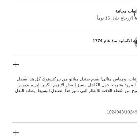
جعات مجانية
لإرجاع خلال 15 يوماً
 الالمانية منذ عام 1774
بات، ومقاس مثالي! يقدم صندل ميلانو من بيركنستوك كل هذا بفضل
لمزود بشريط حول الكاحل. يتميز إصدار الإبزيم الكبير بإبزيم بدبوس
صبح من القطع اللافتة للأنظار التي تميز هذا الصندل البسيط. بطانة النعل
اة بجلد ناعم وأملس وتتناغم مع لون الحذاء. الجزء العلوي مصنوع من
ثيف جدًّا والمعزز بالزيوت ويتميز بحاشية مفتوحة.
1024943/1024