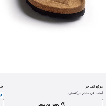
موقع المتاجر
طر
ابحث عن متجر بيركنستوك
ابحث عن متجر
طر