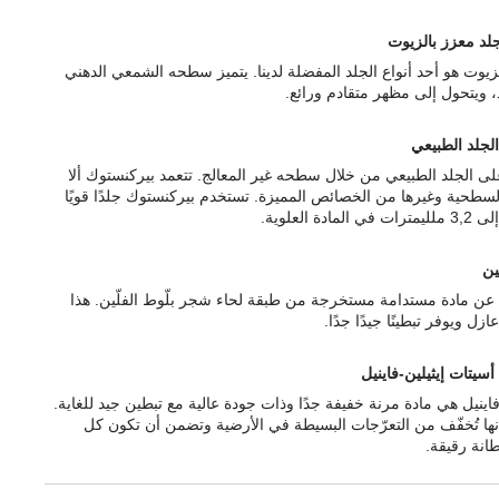
لد معزز بالزيوت
لزيوت هو أحد أنواع الجلد المفضلة لدينا. يتميز سطحه الشمعي الدهني
د، ويتحول إلى مظهر متقادم ورائع.
الجلد الطبيعي
ى الجلد الطبيعي من خلال سطحه غير المعالج. تتعمد بيركنستوك ألا
السطحية وغيرها من الخصائص المميزة. تستخدم بيركنستوك جلدًا قويًا
ّين
رة عن مادة مستدامة مستخرجة من طبقة لحاء شجر بلّوط الفلّين. هذا
ازل ويوفر تبطينًا جيدًا جدًا.
أسيتات إيثيلين-فاينيل
فاينيل هي مادة مرنة خفيفة جدًا وذات جودة عالية مع تبطين جيد للغاية.
إنها تُخفّف من التعرّجات البسيطة في الأرضية وتضمن أن تكون كل
انة رقيقة.