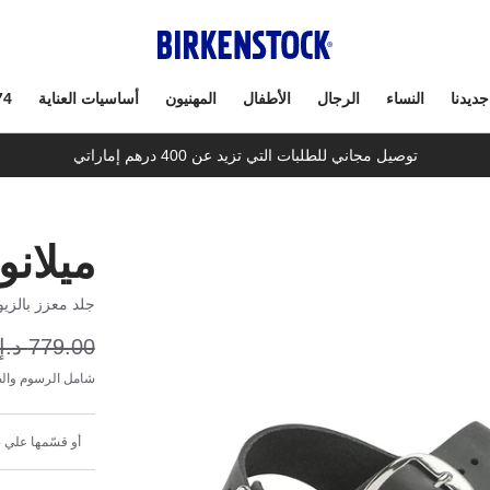
جديدنا
النساء
الرجال
الأطفال
المهنيون
أساسيات العناية
74
توصيل مجاني للطلبات التي تزيد عن 400 درهم إماراتي
ميلانو
جلد معزز بالزي
779.00 د.إ
شامل الرسوم والض
أو قسّمها علي 4 دفعات شهرية بقيمة 97.38 د.إ