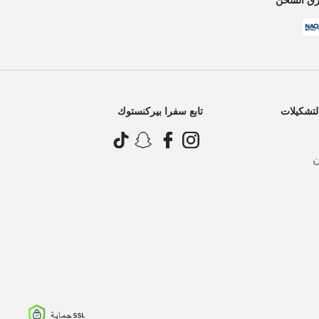
تشكيلات
تابع سفرا بيركنستوك