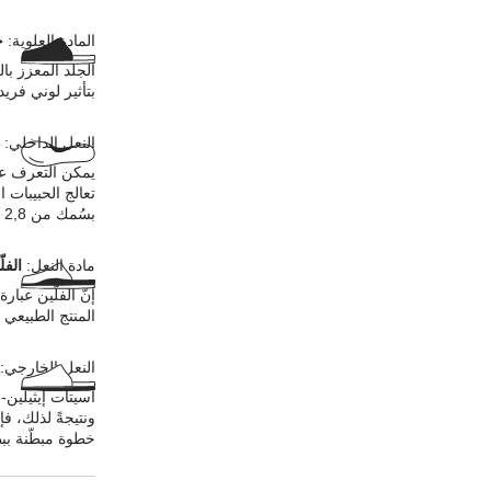
المادة العلوية:
ج
الجلد المعزز با
بتأثير لوني فري
النعل الداخلي:
يمكن التعرف عل
تعالج الحبيبات 
بسُمك من 2,8 إلى 3,2 ملليمترات في المادة العلوية.
مادة النعل:
الفل
إنّ الفلّين عبا
المنتج الطبيعي ع
النعل الخارجي:
أسيتات إيثيلين-
ونتيجةً لذلك، ف
خطوة مبطّنة ببط