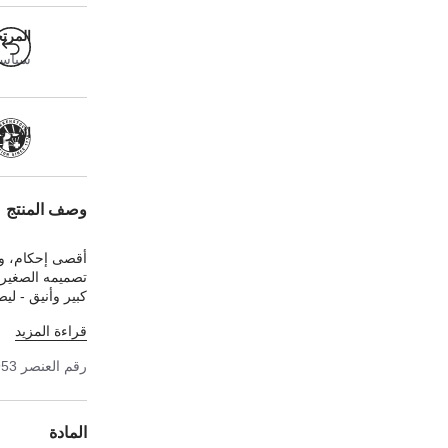
المرت
سياسة ا
الحرفية
وصف المنتج
أقصى إحكام، وث
تصميمه الصغير ا
كبير وأنيق - لي
شبه المتقن مغط
قراءة المزيد
جلد النوبوك الك
رقم العنصر
953
المادة