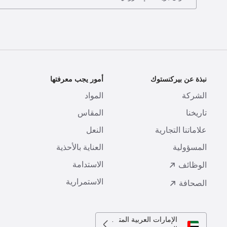
نبذة عن بيركنستوك
أمور يجب معرفتها
ا
الشركة
المواد
ا
تاريخنا
المقاس
ط
علاماتنا التجارية
النعل
ا
المسؤولية
العناية بالأحذية
ت
الاستدامة
ا
الوظائف
الاستمرارية
الصحافة
الإمارات العربية المتحدة