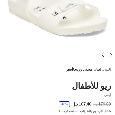
اللون:
ثعبان معدني وردي/أبيض
ريو للأطفال
ايفي
و
179.00 د.إ
107.40 د.إ
أصب
كان
-40%
ف
ر
شامل الرسوم والضرائب المطبقة في بلدك