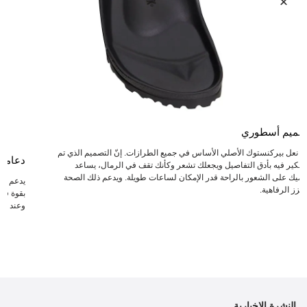
صميم أسطوري
عد نعل بيركنستوك الأصلي الأساس في جميع الطرازات. إنّ التصميم الذي تم
دعامة
لتفكير فيه بأدق التفاصيل ويجعلك تشعر وكأنك تقف في الرمال، يساعد
دميك على الشعور بالراحة قدر الإمكان لساعات طويلة. ويدعم ذلك الصحة
يدعم ال
يعزز الرفاهية.
بقوة في 
وعند انت
النشرة الإخبارية