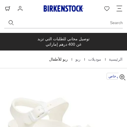
s
o
ت
قائمة
تسجيل
حق
t
s
ا
الرغبات
الدخول
ال
t
A
s
Search
توصيل مجاني للطلبات التي تزيد
عن 400 درهم إماراتي
|
|
|
الرئيسية
موديلات
ريو
ريو للأطفال
Homepage
عرض خاص