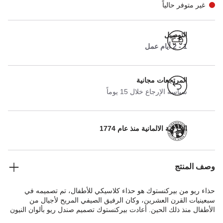
غير متوفر حالياً
التوصيل
1 - 2 أيام عمل
المرتجعات مجانية
سياسة الإرجاع خلال 15 يوماً
الحرفية الالمانية منذ عام 1774
وصف المنتج
حذاء ريو من بيركنستوك هو حذاء كلاسيكي للأطفال، تم تصميمه في
سبعينيات القرن العشرين، وكان الرفيق الصيفي المريح لأجيال من
الأطفال منذ ذلك الحين. أعادت بيركنستوك تصميم صندل ريو بألوان النيون
الأنيقة والمواد الاصطناعية عالية الجودة. صُمّم هذا الصندل على طراز