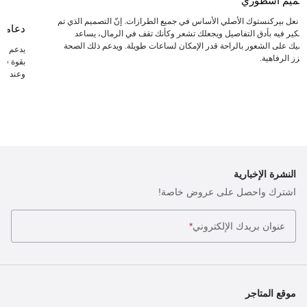
صميم أسطوري
عد نعل بيركنستوك الأصلي الأساس في جميع الطرازات. إنّ التصميم الذي تم
دعامة
لتفكير فيه بأدق التفاصيل ويجعلك تشعر وكأنك تقف في الرمال، يساعد
دميك على الشعور بالراحة قدر الإمكان لساعات طويلة. ويدعم ذلك الصحة
يدعم ال
يعزز الرفاهية.
بقوة في 
وعند انت
النشرة الإخبارية
اشترك واحصل على عروض خاصة!
عنوان بريدك الإلكتروني
*
موقع المتاجر