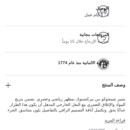
التوصيل
1 - 2 أيام عمل
المرتجعات مجانية
سياسة الإرجاع خلال 15 يوماً
الحرفية الالمانية منذ عام 1774
وصف المنتج
يتميز شينجوكو من بيركنستوك بمظهر رياضي وعصري. يضمن مزيج
المواد والإغلاق العصري مع النعل الخارجي المذهل أن يكون هذا الطراز
جذابًا بحق. وتكتمل أناقة التصميم الراقي بالتفاصيل بلون متناسق. الجزء
العلوي مصنوع من جلد النوبوك عالي الجودة والناعم إلى جانب القماش.
قراءة المزيد