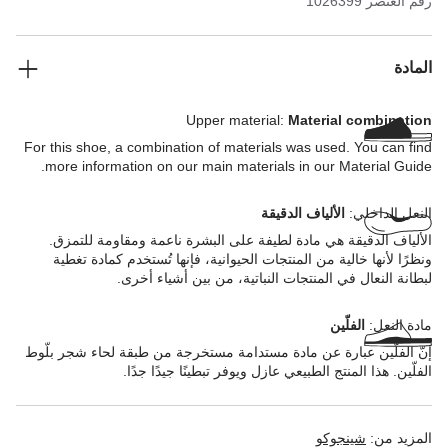
رقم العنصر
1026399
المادة
Upper material:
Material combination
For this shoe, a combination of materials was used. You can find
more information on our main materials in our Material Guide.
النعل الداخلي:
الألياف الدقيقة
الألياف الدقيقة هي مادة لطيفة على البشرة ناعمة ومقاومة للتمزق.
ونظرًا لأنها خالية من المنتجات الحيوانية، فإنها تُستخدم كمادة تغطية
لبطانة النعال في المنتجات النباتية، من بين أشياء أخرى.
مادة النعل:
الفلّين
إنّ الفلّين عبارة عن مادة مستدامة مستخرجة من طبقة لحاء شجر بلّوط
الفلّين. هذا المنتج الطبيعي عازل ويوفر تبطينًا جيدًا جدًا.
المزيد من:
شينجوكو