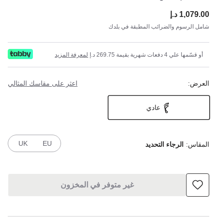
1,079.00 د.إ
ce:
شامل الرسوم والضرائب المطبقة في بلدك
أو قسّمها علي 4 دفعات شهرية بقيمة 269.75 د.إ
لمعرفة المزيد
العرض:
اعثر على مقاسك المثالي
عادي
UK
EU
المقاس:
الرجاء التحديد
غير متوفر في المخزون