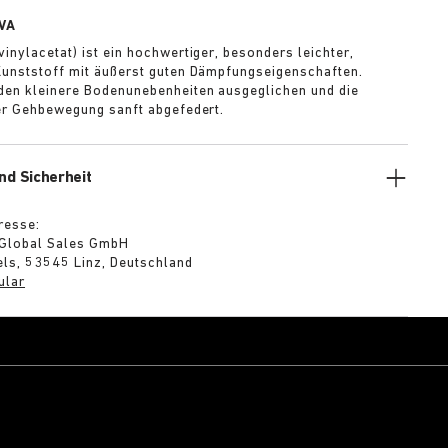
VA
vinylacetat) ist ein hochwertiger, besonders leichter,
Kunststoff mit äußerst guten Dämpfungseigenschaften.
en kleinere Bodenunebenheiten ausgeglichen und die
der Gehbewegung sanft abgefedert.
nd Sicherheit
resse:
 Global Sales GmbH
ls, 53545 Linz, Deutschland
ular