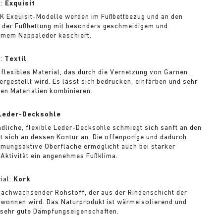
t:
Exquisit
 Exquisit-Modelle werden im Fußbettbezug und an den
 der Fußbettung mit besonders geschmeidigem und
mem Nappaleder kaschiert.
l:
Textil
n flexibles Material, das durch die Vernetzung von Garnen
ergestellt wird. Es lässt sich bedrucken, einfärben und sehr
ren Materialien kombinieren.
Leder-Decksohle
ndliche, flexible Leder-Decksohle schmiegt sich sanft an den
t sich an dessen Kontur an. Die offenporige und dadurch
mungsaktive Oberfläche ermöglicht auch bei starker
 Aktivität ein angenehmes Fußklima.
ial:
Kork
 nachwachsender Rohstoff, der aus der Rindenschicht der
wonnen wird. Das Naturprodukt ist wärmeisolierend und
 sehr gute Dämpfungseigenschaften.