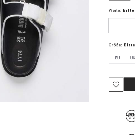
Weite:
Bitt
Größe:
Bitt
EU
U
Lief