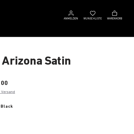
Anmelden
Wunschliste
Warenkorb
ANMELDEN
WUNSCHLISTE
WARENKORB
 Arizona Satin
,00
. Versand
 Black