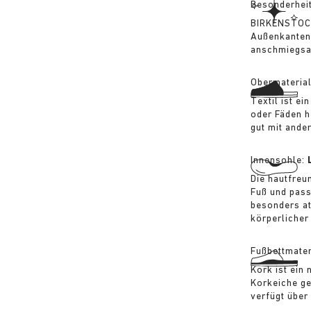
Besonderhei
BIRKENSTOCK
Außenkanten
anschmiegsa
Obermateria
Textil ist ei
oder Fäden h
gut mit ande
Innensohle:
Die hautfreu
Fuß und pass
besonders at
körperlicher
Fußbettmater
Kork ist ein
Korkeiche ge
verfügt über