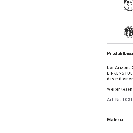
Kos
30 T
Trad
Produktbes
Der Arizona 
BIRKENSTOCK 
das mit einer
den Geist de
Weiter lesen
Textil verle
sich eine ele
Art-Nr.
1031
sowohl Tradi
Material