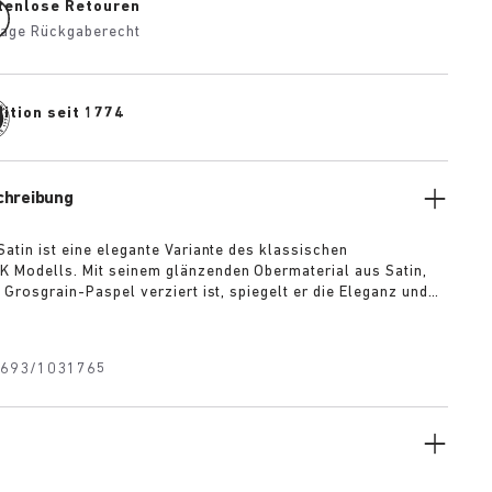
tenlose Retouren
age Rückgaberecht
ition seit 1774
chreibung
Satin ist eine elegante Variante des klassischen
Modells. Mit seinem glänzenden Obermaterial aus Satin,
 Grosgrain-Paspel verziert ist, spiegelt er die Eleganz und
r Berliner 1920er Jahre wider. Eine abnehmbare Schleife aus
iht dem Modell eine verspielte Raffinesse. Darunter befindet
gante 1774-Schnalle, die für ein stilvolles Finish sorgt, das
693/1031765
tion als auch Moderne verkörpert.