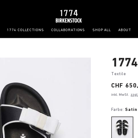
1774 COLLECTIONS
COLLABORATIONS
SHOP ALL
ABOUT
1774
Textile
Price:
CHF 650
inkl. MwSt.
zzgl
Farbe:
Satin