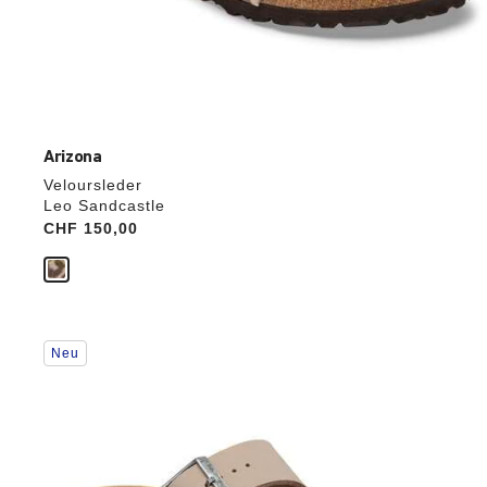
Arizona
Veloursleder
Leo Sandcastle
Price:
CHF 150,00
Durch
Neu
Anklicken
der
Farben
werden
die
Produktbilder
aktualisiert.