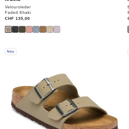
Veloursleder
Faded Khaki
Price:
CHF 135,00
Durch
Neu
Anklicken
der
Farben
werden
die
Produktbilder
aktualisiert.