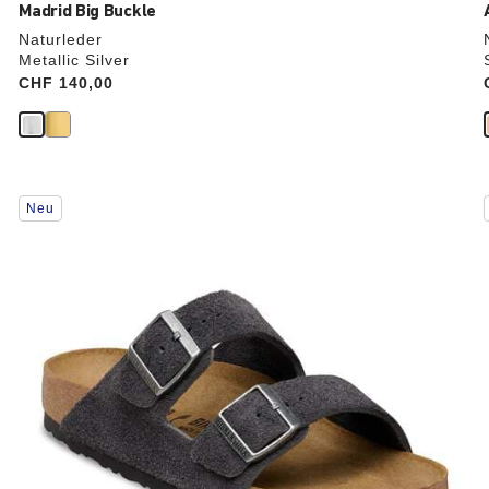
Madrid Big Buckle
Naturleder
Metallic Silver
Price:
CHF 140,00
Durch
Neu
Anklicken
der
Farben
werden
die
Produktbilder
aktualisiert.