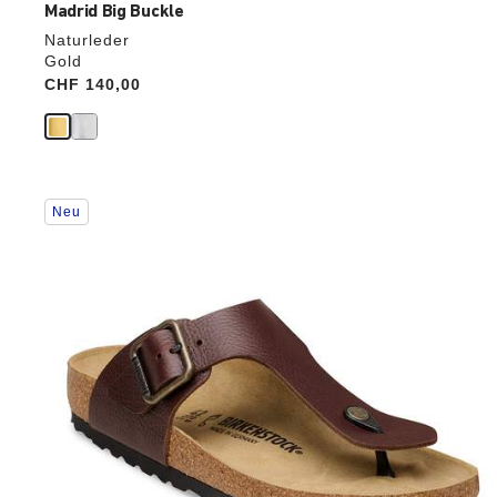
Madrid Big Buckle
Naturleder
Gold
Price:
CHF 140,00
Durch
Neu
Anklicken
der
Farben
werden
die
Produktbilder
aktualisiert.