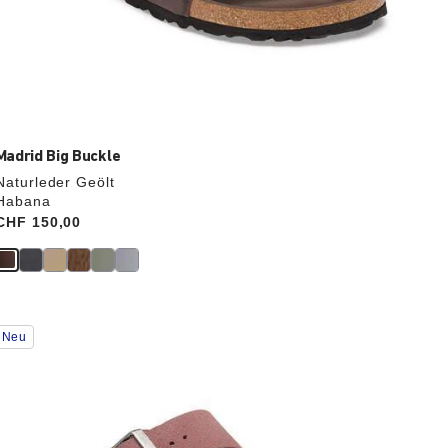
Madrid Big Buckle
Naturleder Geölt
Habana
Price:
CHF 150,00
Durch
Neu
Anklicken
der
Farben
werden
die
Produktbilder