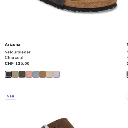
Arizona
Veloursleder
Charcoal
Price:
CHF 135,00
Durch
Neu
Anklicken
der
Farben
werden
die
Produktbilder