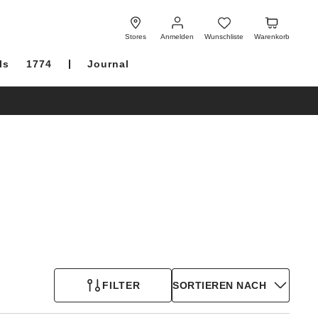
Anmelden
Wunschliste
Warenkorb
Stores
Anmelden
Wunschliste
Warenkorb
ls
1774
Journal
FILTER
SORTIEREN NACH