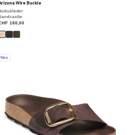
Arizona Wire Buckle
Nubukleder
Sandcastle
Price:
CHF 160,00
Durch
Neu
Anklicken
der
Farben
werden
die
Produktbilder
aktualisiert.