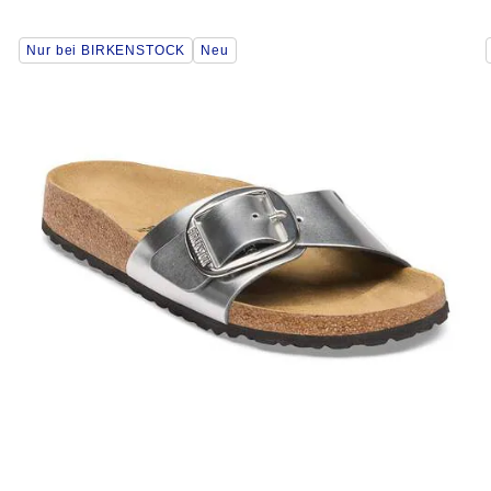
Durch
Nur bei BIRKENSTOCK
Neu
Anklicken
der
Farben
werden
die
Produktbilder
aktualisiert.