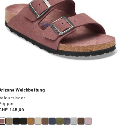
aktualisiert.
Arizona Weichbettung
Veloursleder
Pepper
Price:
CHF 145,00