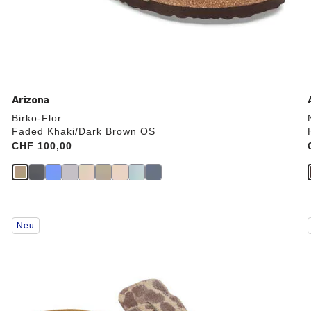
Arizona
Birko-Flor
Faded Khaki/Dark Brown OS
Price:
CHF 100,00
Durch
Neu
Anklicken
der
Farben
werden
die
Produktbilder
aktualisiert.