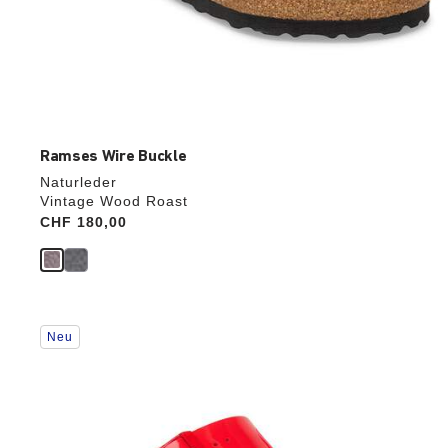
Ramses Wire Buckle
Naturleder
Vintage Wood Roast
Price:
CHF 180,00
Durch
Neu
Anklicken
der
Farben
werden
die
Produktbilder