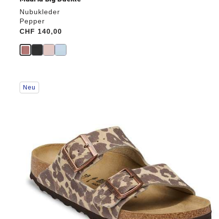
Nubukleder
Pepper
Price:
CHF 140,00
Durch
Neu
Anklicken
der
Farben
werden
die
Produktbilder
aktualisiert.