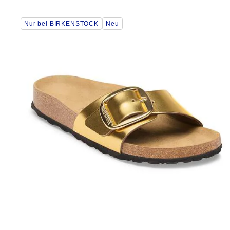
Durch
Nur bei BIRKENSTOCK
Neu
Anklicken
der
Farben
werden
die
Produktbilder
aktualisiert.