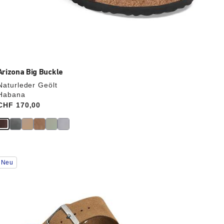
Arizona Big Buckle
Naturleder Geölt
Habana
Price:
CHF 170,00
Durch
Neu
Anklicken
der
Farben
werden
die
Produktbilder
aktualisiert.