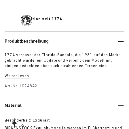
Tradition seit 1774
Produktbeschreibung
1774 verpasst der Florida-Sandale, die 1981 auf den Markt
gebracht wurde, ein Update und verleiht dem Modell mit
einigen gedeckten aber auch strahlenden Farben eine
zeitgenössische Note. Die Sandale, die mit einem großen
Weiter lesen
Anteil an Handarbeit in Deutschland aus Rohmaterialien aus
Europa gefertigt wird, verfügt über drei schmale Riemen und
Art-Nr.
1024842
verstellbare Schnallen für einen perfekten Sitz.
Material
Besonderheit:
Exquisit
BIRKENSTOCK Exquisit-Modelle werden im Fußbettbezug und