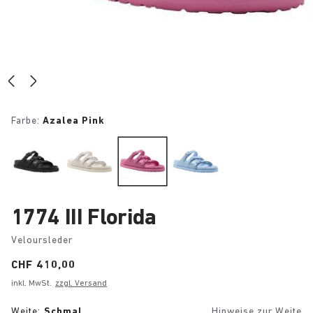
Farbe:
Azalea Pink
1774 III Florida
Veloursleder
Price:
CHF 410,00
inkl. MwSt.
zzgl. Versand
Weite:
Schmal
Hinweise zur Weite