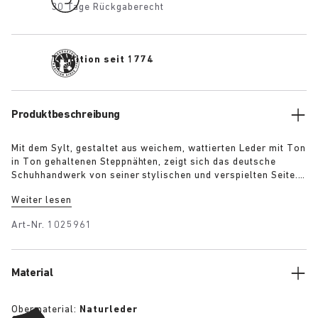
30 Tage Rückgaberecht
Tradition seit 1774
Produktbeschreibung
Mit dem Sylt, gestaltet aus weichem, wattierten Leder mit Ton
in Ton gehaltenen Steppnähten, zeigt sich das deutsche
Schuhhandwerk von seiner stylischen und verspielten Seite.
Das Modell kommt in drei erfrischenden Farben daher und
Weiter lesen
verfügt über einen verstellbaren Riemen sowie unser in
Premium-Nappaleder gehülltes anatomisches Fußbett. Mit
Art-Nr.
1025961
seiner chicen und eleganten Optik begeistert der Sylt die
Modewelt.
Material
Obermaterial:
Naturleder