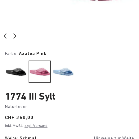
Farbe:
Azalea Pink
1774 III Sylt
Naturleder
Price:
CHF 360,00
inkl. MwSt.
zzgl. Versand
Weite:
Schmal
Hinweise zur Weite