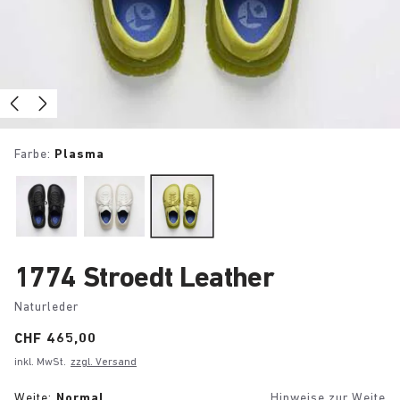
Farbe:
Plasma
1774 Stroedt Leather
Naturleder
Price:
CHF 465,00
inkl. MwSt.
zzgl. Versand
Weite:
Normal
Hinweise zur Weite