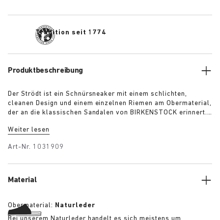
Tradition seit 1774
Produktbeschreibung
Der Strödt ist ein Schnürsneaker mit einem schlichten,
cleanen Design und einem einzelnen Riemen am Obermaterial,
der an die klassischen Sandalen von BIRKENSTOCK erinnert.
Erhältlich in Schwarz, Weiß und Limette, garantiert er hohen
Weiter lesen
Tragekomfort im Alltag mit einem Hauch von elegantem
Minimalismus.
Art-Nr.
1031909
Material
Obermaterial:
Naturleder
Bei unserem Naturleder handelt es sich meistens um