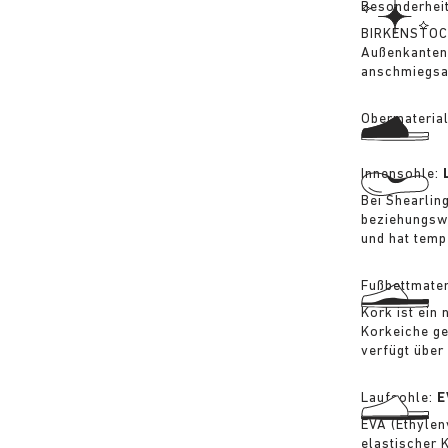
Besonderhei
BIRKENSTOCK
Außenkanten
anschmiegsa
Obermateria
Innensohle:
Bei Shearlin
beziehungswe
und hat temp
Fußbettmater
Kork ist ein
Korkeiche ge
verfügt über
Laufsohle:
E
EVA (Ethylen
elastischer 