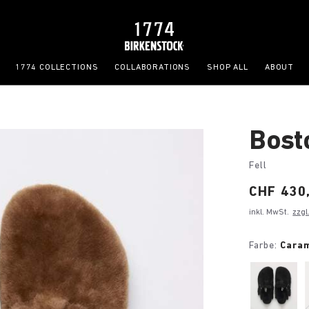
1774 COLLECTIONS
COLLABORATIONS
SHOP ALL
ABOUT
Bost
Fell
Price:
CHF 430
inkl. MwSt.
zzgl
Farbe:
Cara