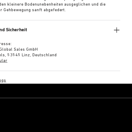
en kleinere Bodenunebenheiten ausgeglichen und die
der Gehbewegung sanft abgefedert.
nd Sicherheit
resse:
 Global Sales GmbH
ls, 53545 Linz, Deutschland
ular
ogs