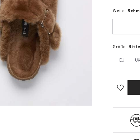
Weite:
Schm
Größe:
Bitt
EU
U
Lief