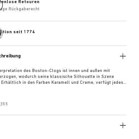
tenlose Retouren
age Rückgaberecht
ition seit 1774
chreibung
erpretation des Boston-Clogs ist innen und außen mit
erzogen, wodurch seine klassische Silhouette in Szene
. Erhältlich in den Farben Karamell und Creme, verfügt jedes
ne exklusive silberne 1774-Schnalle. Das Modell verfügt
r das legendäre BIRKENSTOCK Fußbett, das mit Shearling
t. Die Ränder des Fußbetts sind passend zum Obermaterial
1355
eder bezogen. Diese Clogs verbinden festliche Stimmung mit
ren Komfort von BIRKENSTOCK.