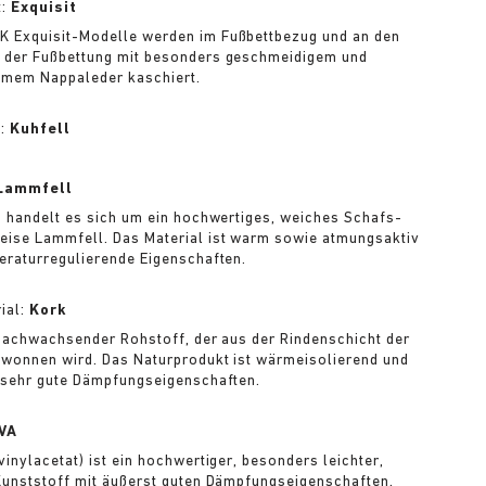
t:
Exquisit
 Exquisit-Modelle werden im Fußbettbezug und an den
 der Fußbettung mit besonders geschmeidigem und
mem Nappaleder kaschiert.
l:
Kuhfell
Lammfell
g handelt es sich um ein hochwertiges, weiches Schafs-
ise Lammfell. Das Material ist warm sowie atmungsaktiv
eraturregulierende Eigenschaften.
ial:
Kork
 nachwachsender Rohstoff, der aus der Rindenschicht der
wonnen wird. Das Naturprodukt ist wärmeisolierend und
 sehr gute Dämpfungseigenschaften.
VA
vinylacetat) ist ein hochwertiger, besonders leichter,
Kunststoff mit äußerst guten Dämpfungseigenschaften.