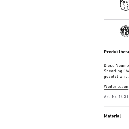
Kos
30 T
Trad
Produktbes
Diese Neuint
Shearling üb
gesetzt wird
Paar über ei
Weiter lesen
außerdem übe
überzogen is
Art-Nr.
103
mit Veloursl
dem legendä
Material