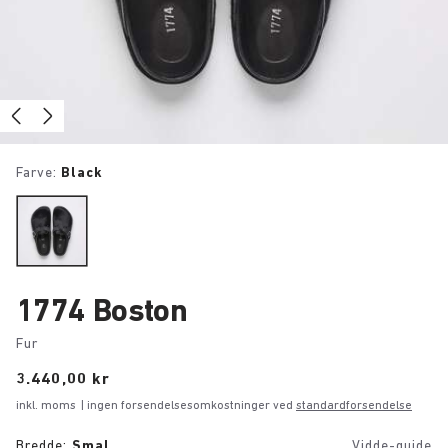
Farve:
Black
1774 Boston
Fur
Price:
3.440,00 kr
inkl. moms
| ingen forsendelsesomkostninger ved
standardforsendelse
Bredde:
Smal
Vidde-guide