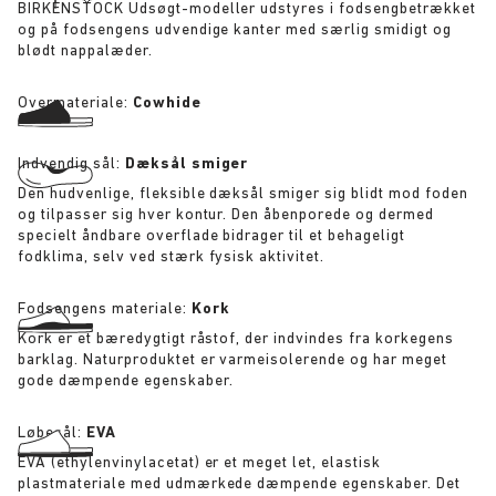
BIRKENSTOCK Udsøgt-modeller udstyres i fodsengbetrækket
og på fodsengens udvendige kanter med særlig smidigt og
blødt nappalæder.
Overmateriale:
Cowhide
Indvendig sål:
Dæksål smiger
Den hudvenlige, fleksible dæksål smiger sig blidt mod foden
og tilpasser sig hver kontur. Den åbenporede og dermed
specielt åndbare overflade bidrager til et behageligt
fodklima, selv ved stærk fysisk aktivitet.
Fodsengens materiale:
Kork
Kork er et bæredygtigt råstof, der indvindes fra korkegens
barklag. Naturproduktet er varmeisolerende og har meget
gode dæmpende egenskaber.
Løbesål:
EVA
EVA (ethylenvinylacetat) er et meget let, elastisk
plastmateriale med udmærkede dæmpende egenskaber. Det