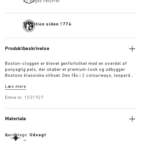
30 dages returret
Tradition siden 1774
Produktbeskrivelse
Boston-cloggen er blevet genfortolket med en overdel af
ponyagtig pels, der skaber et premium-look og udbygger
Bostons klassiske silhuet. Den fås i 2 colourways, leopard
print og sort, og hvert par bærer et eksklusivt 1774-spænde.
Læs mere
Disse clogs er lavet med BIRKENSTOCKs karakteristiske
fodseng, dækket af tonet premium-nappalæder og afspejler
Emne nr.
1031927
elegancen og den ekspressive stil i 1920’ernes Berlin.
Materiale
Kendetegn:
Udsøgt