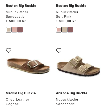
Boston Big Buckle
Boston Big Buckle
Nubucklæder
Nubucklæder
Sandcastle
Soft Pink
Price:
1.500,00 kr
Price:
1.500,00 kr
Interaktion
Interaktion
med
med
prøvefarver
prøvefarver
vil
vil
opdatere
opdatere
produktbilledet
produktbilledet
Madrid Big Buckle
Arizona Big Buckle
Oiled Leather
Nubucklæder
Cognac
Sandcastle