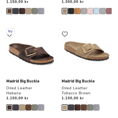
Price:
1.150,00 kr
Price:
1.300,00 kr
Interaktion
Interaktion
Ny
med
med
prøvefarver
prøvefarver
vil
vil
opdatere
opdatere
produktbilledet
produktbilledet
Madrid Big Buckle
Madrid Big Buckle
Oiled Leather
Oiled Leather
Habana
Tobacco Brown
Price:
1.150,00 kr
Price:
1.150,00 kr