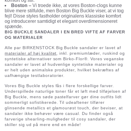
komfort og stil.
Boston –
Vi troede ikke, at vores Boston-clogs kunne
blive mere stilfulde, men Boston Big Buckle viser, at vi tog
fejl! Disse styles fastholder originalens klassiske komfort
og introducerer samtidigt et elegant overdimensioneret
spænde.
BIG BUCKLE SANDALER I EN BRED VIFTE AF FARVER
OG MATERIALER
Alle par BIRKENSTOCK Big Buckle sandaler er lavet af
materialer af høj kvalitet
, inkl. premiumlæder, ruskind og
syntetiske alternativer som Birko-Flor®. Vores veganske
sandaler er lavet af hudvenlige syntetiske materialer og
er helt uden animalske produkter, hvilket bekræftes af
uafhængige testlaboratorier.
Vores Big Buckle styles fås i flere forskellige farver.
Underspillede naturlige toner får et løft med tilføjelsen af
Big Buckle, mens søde pastelfarver gør dine outfits lidt
sommerligt sofistikerede. Til udeaftener tilfører
glinsende metallics et glamourøst touch, der beviser, at
sandaler ikke behøver være casual. Du finder også
farverige shearling-muligheder til cosy sandaler, der
skiller sig ud på mere end en måde!