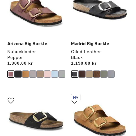
opdatere
opdatere
produktbilledet
produktbilledet
Arizona Big Buckle
Madrid Big Buckle
Nubucklæder
Oiled Leather
Pepper
Black
Price:
1.300,00 kr
Price:
1.150,00 kr
Interaktion
Interaktion
Ny
med
med
prøvefarver
prøvefarver
vil
vil
opdatere
opdatere
produktbilledet
produktbilledet