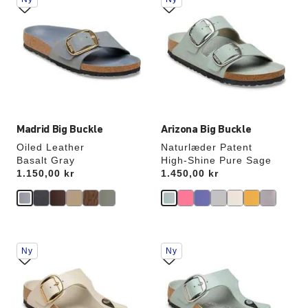
med
med
prøvefarver
prøvefarver
vil
vil
opdatere
opdatere
produktbilledet
produktbilledet
Madrid Big Buckle
Arizona Big Buckle
Oiled Leather
Naturlæder Patent
Basalt Gray
High-Shine Pure Sage
Price:
1.150,00 kr
Price:
1.450,00 kr
Interaktion
Interaktion
Ny
Ny
med
med
prøvefarver
prøvefarver
vil
vil
opdatere
opdatere
produktbilledet
produktbilledet