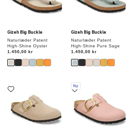
Gizeh Big Buckle
Gizeh Big Buckle
Naturlæder Patent
Naturlæder Patent
High-Shine Oyster
High-Shine Pure Sage
Price:
1.450,00 kr
Price:
1.450,00 kr
Interaktion
Interaktion
Ny
med
med
prøvefarver
prøvefarver
vil
vil
opdatere
opdatere
produktbilledet
produktbilledet