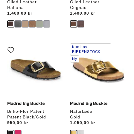
Oiled Leather
Oiled Leather
Habana
Cognac
Price:
1.400,00 kr
Price:
1.400,00 kr
Interaktion
Interaktion
Kun hos
med
med
BIRKENSTOCK
prøvefarver
prøvefarver
Ny
vil
vil
opdatere
opdatere
produktbilledet
produktbilledet
Madrid Big Buckle
Madrid Big Buckle
Birko-Flor Patent
Naturlæder
Patent Black/Gold
Gold
Price:
950,00 kr
Price:
1.050,00 kr