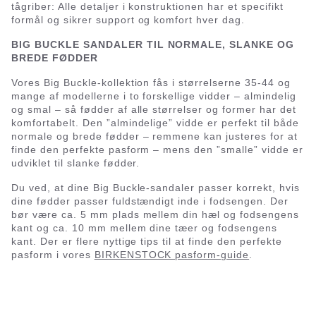
tågriber: Alle detaljer i konstruktionen har et specifikt
formål og sikrer support og komfort hver dag.
BIG BUCKLE SANDALER TIL NORMALE, SLANKE OG
BREDE FØDDER
Vores Big Buckle-kollektion fås i størrelserne 35-44 og
mange af modellerne i to forskellige vidder – almindelig
og smal – så fødder af alle størrelser og former har det
komfortabelt. Den ”almindelige” vidde er perfekt til både
normale og brede fødder – remmene kan justeres for at
finde den perfekte pasform – mens den ”smalle” vidde er
udviklet til slanke fødder.
Du ved, at dine Big Buckle-sandaler passer korrekt, hvis
dine fødder passer fuldstændigt inde i fodsengen. Der
bør være ca. 5 mm plads mellem din hæl og fodsengens
kant og ca. 10 mm mellem dine tæer og fodsengens
kant. Der er flere nyttige tips til at finde den perfekte
pasform i vores
BIRKENSTOCK pasform-guide
.