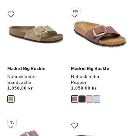
Interaktion
Interaktion
Ny
med
med
prøvefarver
prøvefarver
vil
vil
opdatere
opdatere
produktbilledet
produktbilledet
Madrid Big Buckle
Madrid Big Buckle
Nubucklæder
Nubucklæder
Sandcastle
Pepper
Price:
1.050,00 kr
Price:
1.050,00 kr
Interaktion
Interaktion
Ny
med
med
prøvefarver
prøvefarver
vil
vil