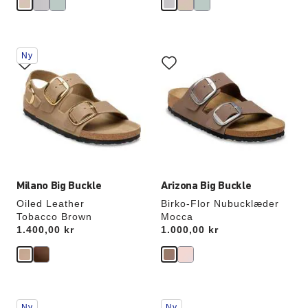
Interaktion
Interaktion
Ny
med
med
prøvefarver
prøvefarver
vil
vil
opdatere
opdatere
produktbilledet
produktbilledet
Milano Big Buckle
Arizona Big Buckle
Oiled Leather
Birko-Flor Nubucklæder
Tobacco Brown
Mocca
Price:
1.400,00 kr
Price:
1.000,00 kr
Interaktion
Interaktion
Ny
Ny