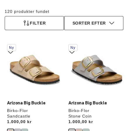
120 produkter fundet
FILTER
SORTER EFTER
Interaktion
Interaktion
Ny
Ny
med
med
prøvefarver
prøvefarver
vil
vil
opdatere
opdatere
produktbilledet
produktbilledet
Arizona Big Buckle
Arizona Big Buckle
Birko-Flor
Birko-Flor
Sandcastle
Stone Coin
Price:
1.000,00 kr
Price:
1.000,00 kr