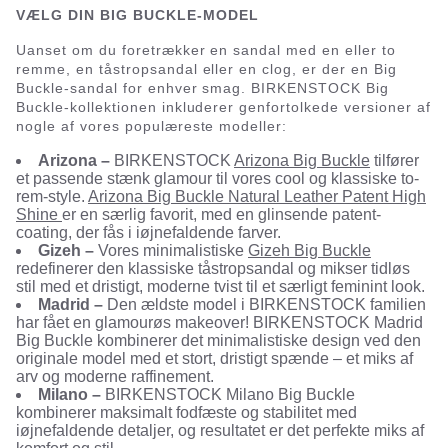
VÆLG DIN BIG BUCKLE-MODEL
Uanset om du foretrækker en sandal med en eller to
remme, en tåstropsandal eller en clog, er der en Big
Buckle-sandal for enhver smag. BIRKENSTOCK Big
Buckle-kollektionen inkluderer genfortolkede versioner af
nogle af vores populæreste modeller:
Arizona –
BIRKENSTOCK
Arizona Big Buckle
tilfører
et passende stænk glamour til vores cool og klassiske to-
rem-style.
Arizona Big Buckle Natural Leather Patent High
Shine
er en særlig favorit, med en glinsende patent-
coating, der fås i iøjnefaldende farver.
Gizeh –
Vores minimalistiske
Gizeh Big Buckle
redefinerer den klassiske tåstropsandal og mikser tidløs
stil med et dristigt, moderne tvist til et særligt feminint look.
Madrid –
Den ældste model i BIRKENSTOCK familien
har fået en glamourøs makeover! BIRKENSTOCK Madrid
Big Buckle kombinerer det minimalistiske design ved den
originale model med et stort, dristigt spænde – et miks af
arv og moderne raffinement.
Milano –
BIRKENSTOCK Milano Big Buckle
kombinerer maksimalt fodfæste og stabilitet med
iøjnefaldende detaljer, og resultatet er det perfekte miks af