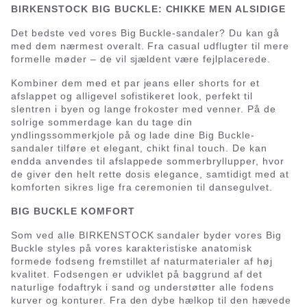
BIRKENSTOCK BIG BUCKLE: CHIKKE MEN ALSIDIGE
Det bedste ved vores Big Buckle-sandaler? Du kan gå
med dem nærmest overalt. Fra casual udflugter til mere
formelle møder – de vil sjældent være fejlplacerede.
Kombiner dem med et par jeans eller shorts for et
afslappet og alligevel sofistikeret look, perfekt til
slentren i byen og lange frokoster med venner. På de
solrige sommerdage kan du tage din
yndlingssommerkjole på og lade dine Big Buckle-
sandaler tilføre et elegant, chikt final touch. De kan
endda anvendes til afslappede sommerbryllupper, hvor
de giver den helt rette dosis elegance, samtidigt med at
komforten sikres lige fra ceremonien til dansegulvet.
BIG BUCKLE KOMFORT
Som ved alle BIRKENSTOCK sandaler byder vores Big
Buckle styles på vores karakteristiske anatomisk
formede fodseng fremstillet af naturmaterialer af høj
kvalitet. Fodsengen er udviklet på baggrund af det
naturlige fodaftryk i sand og understøtter alle fodens
kurver og konturer. Fra den dybe hælkop til den hævede