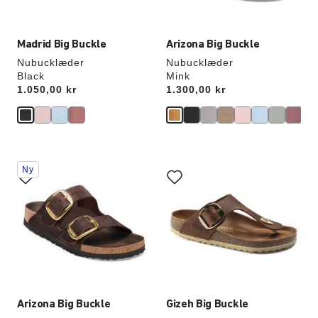
Madrid Big Buckle
Arizona Big Buckle
Nubucklæder
Nubucklæder
Black
Mink
Price:
1.050,00 kr
Price:
1.300,00 kr
Interaktion
Interaktion
Ny
med
med
prøvefarver
prøvefarver
vil
vil
opdatere
opdatere
produktbilledet
produktbilledet
Arizona Big Buckle
Gizeh Big Buckle