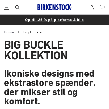
Footer
Cart
Log
på
Op til -25 % på platforme & kile
Home
Big Buckle
Homepage
BIG BUCKLE
KOLLEKTION
Ikoniske designs med
ekstrastore spænder,
der mikser stil og
komfort.