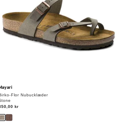
Mayari
Birko-Flor Nubucklæder
Stone
Price:
850,00 kr