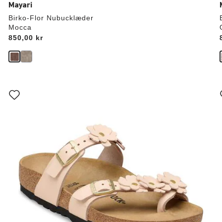
Mayari
Birko-Flor Nubucklæder
Mocca
Price:
850,00 kr
Interaktion
med
prøvefarver
vil
v
opdatere
produktbilledet