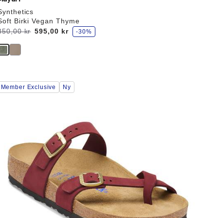
Synthetics
Soft Birki Vegan Thyme
s
Før:
850,00 kr
nu
595,00 kr
-30%
p
a
Interaktion
Member Exclusive
Ny
med
prøvefarver
il
opdatere
produktbilledet