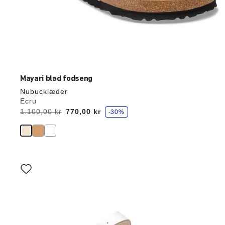
Mayari blød fodseng
Nubucklæder
Ecru
s
Før:
1.100,00 kr
nu
770,00 kr
-30%
p
a
r
Interaktion
med
prøvefarver
vil
opdatere
produktbilledet