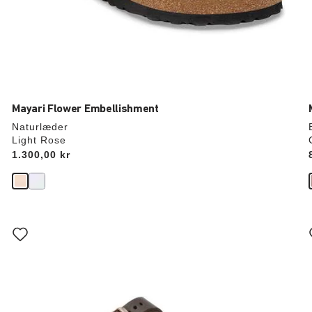
Mayari Flower Embellishment
Naturlæder
Light Rose
Price:
1.300,00 kr
Interaktion
med
prøvefarver
vil
v
opdatere
produktbilledet