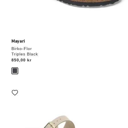
Mayari
Birko-Flor
Triples Black
Price:
850,00 kr
Interaktion
med
prøvefarver
vil
opdatere
produktbilledet