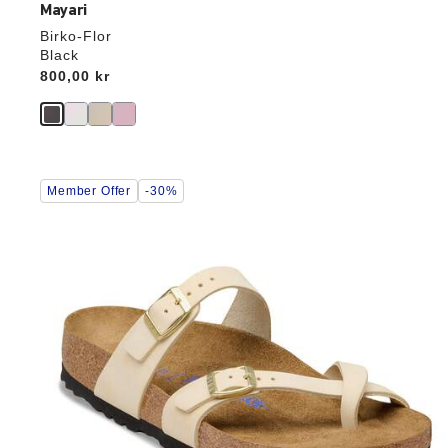
Mayari
Birko-Flor
Black
Price:
800,00 kr
Interaktion
Member Offer
-30%
med
prøvefarver
vil
opdatere
produktbilledet