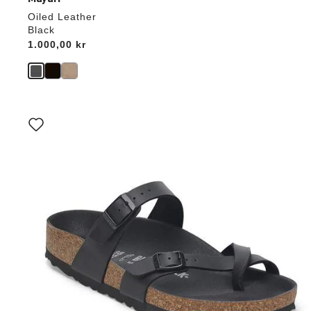
Oiled Leather
Black
Price:
1.000,00 kr
Interaktion
med
prøvefarver
vil
opdatere
produktbilledet