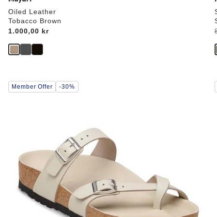
Oiled Leather
Tobacco Brown
Price:
1.000,00 kr
r
Interaktion
Member Offer
-30%
med
prøvefarver
vil
v
opdatere
produktbilledet