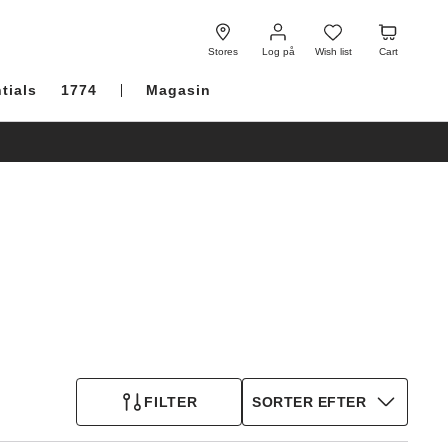
Log
Wish
Cart
på
list
Stores
Log på
Wish list
Cart
tials
1774
Magasin
FILTER
SORTER EFTER