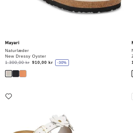
Mayari
Naturlæder
New Dressy Oyster
s
Før:
1.300,00 kr
nu
910,00 kr
-30%
p
a
r
Interaktion
med
prøvefarver
vil
v
opdatere
produktbilledet