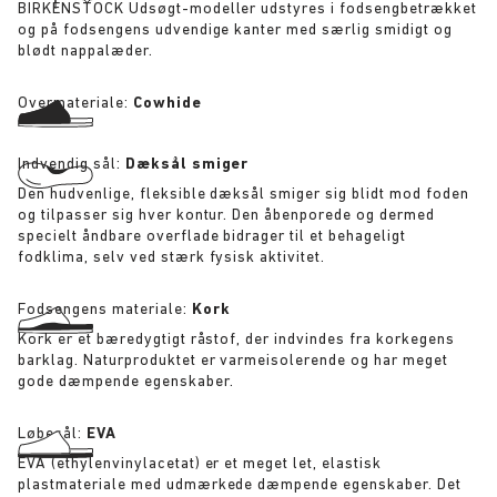
BIRKENSTOCK Udsøgt-modeller udstyres i fodsengbetrækket
og på fodsengens udvendige kanter med særlig smidigt og
blødt nappalæder.
Overmateriale:
Cowhide
Indvendig sål:
Dæksål smiger
Den hudvenlige, fleksible dæksål smiger sig blidt mod foden
og tilpasser sig hver kontur. Den åbenporede og dermed
specielt åndbare overflade bidrager til et behageligt
fodklima, selv ved stærk fysisk aktivitet.
Fodsengens materiale:
Kork
Kork er et bæredygtigt råstof, der indvindes fra korkegens
barklag. Naturproduktet er varmeisolerende og har meget
gode dæmpende egenskaber.
Løbesål:
EVA
EVA (ethylenvinylacetat) er et meget let, elastisk
plastmateriale med udmærkede dæmpende egenskaber. Det