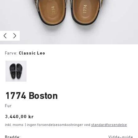
Farve:
Classic Leo
1774 Boston
Fur
Price:
3.440,00 kr
inkl. moms
| ingen forsendelsesomkostninger ved
standardforsendelse
Bredde:
Vidde-guide