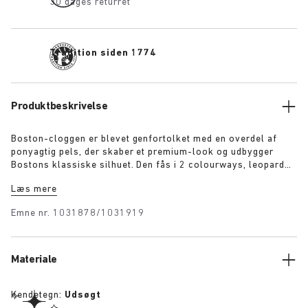
30 dages returret
Tradition siden 1774
Produktbeskrivelse
Boston-cloggen er blevet genfortolket med en overdel af
ponyagtig pels, der skaber et premium-look og udbygger
Bostons klassiske silhuet. Den fås i 2 colourways, leopard
print og sort, og hvert par bærer et eksklusivt 1774-spænde.
Læs mere
Disse clogs er lavet med BIRKENSTOCKs karakteristiske
fodseng, dækket af tonet premium-nappalæder og afspejler
Emne nr.
1031878/1031919
elegancen og den ekspressive stil i 1920’ernes Berlin.
Materiale
Kendetegn:
Udsøgt