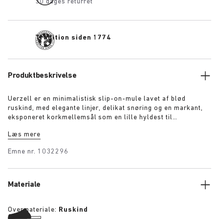
30 dages returret
Tradition siden 1774
Produktbeskrivelse
Uerzell er en minimalistisk slip-on-mule lavet af blød
ruskind, med elegante linjer, delikat snøring og en markant,
eksponeret korkmellemsål som en lille hyldest til
BIRKENSTOCKs sandalarv. Den fremstår både skulpturel og
Læs mere
underspillet og fås i tonerne taupe, lime og maroon – som et
diskret og selvsikkert statement.
Emne nr.
1032296
Materiale
Overmateriale:
Ruskind