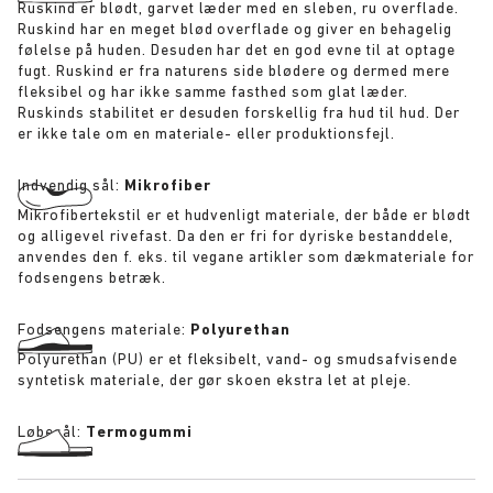
Ruskind er blødt, garvet læder med en sleben, ru overflade.
Ruskind har en meget blød overflade og giver en behagelig
følelse på huden. Desuden har det en god evne til at optage
fugt. Ruskind er fra naturens side blødere og dermed mere
fleksibel og har ikke samme fasthed som glat læder.
Ruskinds stabilitet er desuden forskellig fra hud til hud. Der
er ikke tale om en materiale- eller produktionsfejl.
Indvendig sål:
Mikrofiber
Mikrofibertekstil er et hudvenligt materiale, der både er blødt
og alligevel rivefast. Da den er fri for dyriske bestanddele,
anvendes den f. eks. til vegane artikler som dækmateriale for
fodsengens betræk.
Fodsengens materiale:
Polyurethan
Polyurethan (PU) er et fleksibelt, vand- og smudsafvisende
syntetisk materiale, der gør skoen ekstra let at pleje.
Løbesål:
Termogummi