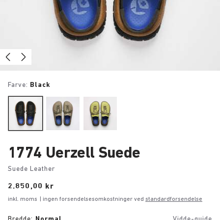
Farve:
Black
1774 Uerzell Suede
Suede Leather
Price:
2.850,00 kr
inkl. moms
| ingen forsendelsesomkostninger ved
standardforsendelse
Bredde:
Normal
Vidde-guide