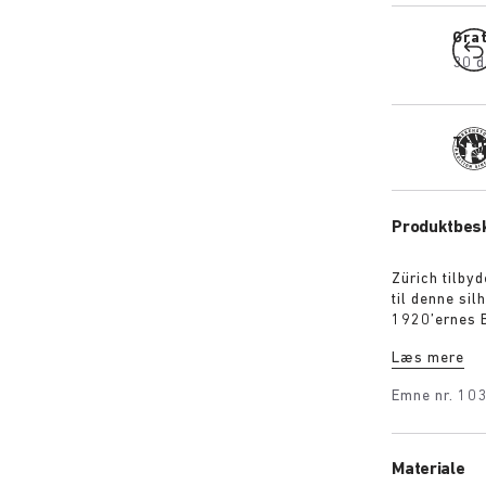
Gra
30 d
Tra
Produktbesk
Zürich tilbyd
til denne si
1920’ernes B
BIRKENSTOCKs
Læs mere
slidstærk kl
Emne nr.
10
Materiale