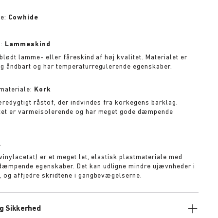
le:
Cowhide
l:
Lammeskind
blødt lamme- eller fåreskind af høj kvalitet. Materialet er
g åndbart og har temperaturregulerende egenskaber.
materiale:
Kork
æredygtigt råstof, der indvindes fra korkegens barklag.
tet er varmeisolerende og har meget gode dæmpende
A
vinylacetat) er et meget let, elastisk plastmateriale med
æmpende egenskaber. Det kan udligne mindre ujævnheder i
 og affjedre skridtene i gangbevægelserne.
g Sikkerhed