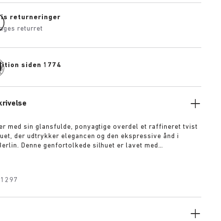
tis returneringer
ages returret
dition siden 1774
rivelse
er med sin glansfulde, ponyagtige overdel et raffineret tvist
lhuet, der udtrykker elegancen og den ekspressive ånd i
erlin. Denne genfortolkede silhuet er lavet med
 karakteristiske fodseng og leverer et cosy tvist til en
assiker.
31297