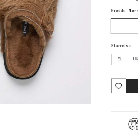
Bredde:
Nor
Størrelse:
EU
U
Leve
Grat