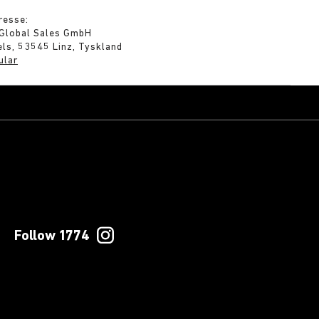
resse:
 Global Sales GmbH
ls, 53545 Linz, Tyskland
ular
Follow 1774