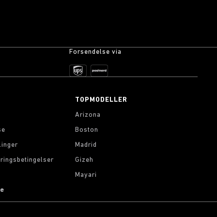
Forsendelse via
TOPMODELLER
Arizona
se
Boston
linger
Madrid
ringsbetingelser
Gizeh
Mayari
le