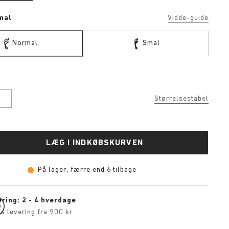
mal
Vidde-guide
Normal
Smal
K
Størrelsestabel
LÆG I INDKØBSKURVEN
På lager, færre end 6 tilbage
ring: 2 - 4 hverdage
is levering fra 900 kr