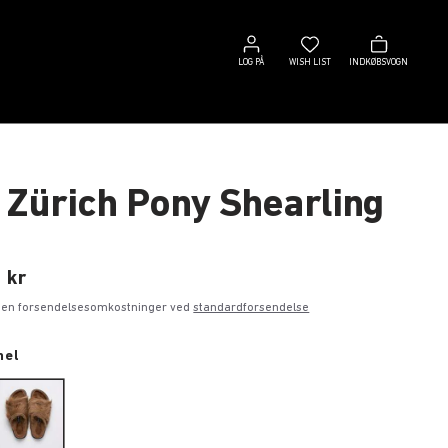
Log
Wish
Indkøbsvogn
på
list
LOG PÅ
WISH LIST
INDKØBSVOGN
 Zürich Pony Shearling
 kr
ngen forsendelsesomkostninger ved
standardforsendelse
mel