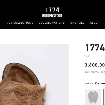
1774 COLLECTIONS
COLLABORATIONS
SHOP ALL
ABOUT
1774
Fur
Price:
3.600,00
inkl. moms
| i
Farve:
Cara