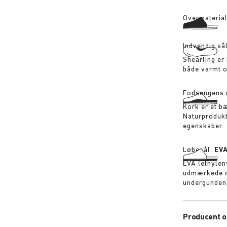
Overmateria
Indvendig så
Shearling er 
både varmt o
Fodsengens 
Kork er et b
Naturproduk
egenskaber.
Løbesål:
EV
EVA (ethylen
udmærkede d
undergunden,
Producent o