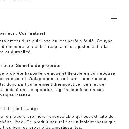
r le verni miroitant qui lui confère une magnifique
 mettra n’importe quelle tenue en valeur. La tige est
un cuir naturel doux et haut de gamme.
périeur :
Cuir naturel
néralement d’un cuir lisse qui est parfois foulé. Ce type
e de nombreux atouts : respirabilité, ajustement à la
d et durabilité.
érieure:
Semelle de propreté
de propreté hypoallergénique et flexible en cuir épouse
délicatesse et s'adapte à ses contours. La surface à
ts, donc particulièrement thermoactive, permet de
es pieds à une température agréable même en cas
hysique intense.
lit de pied :
Liège
t une matière première renouvelable qui est extraite de
chêne liège. Ce produit naturel est un isolant thermique
e très bonnes propriétés amortissantes.