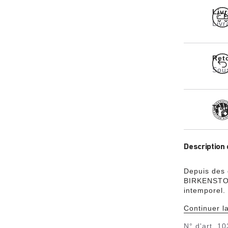
Liv
Livr
Ret
Sou
Tra
Description 
Depuis des 
BIRKENSTOCK
intemporel.
ardillon él
Continuer la
sandales d’
look audaci
N° d'art.
10