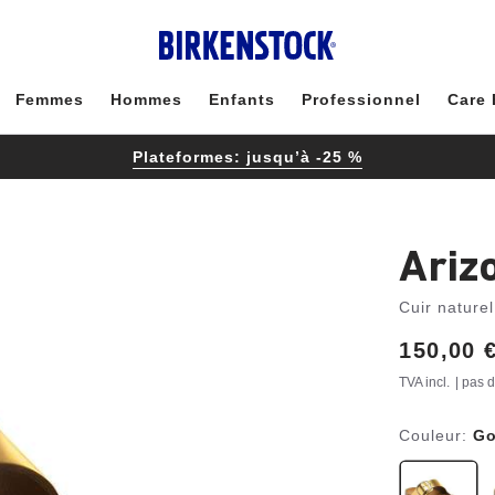
Femmes
Hommes
Enfants
Professionnel
Care 
Plateformes: jusqu’à -25 %
Ariz
Cuir naturel
Price:
150,00 
TVA incl.
| pas 
Couleur:
Go