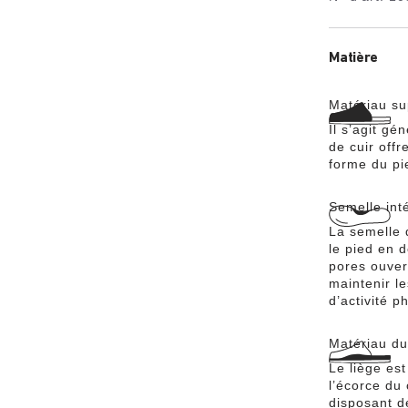
distingue pa
brillance et
composée d’
Matière
Matériau su
Il s’agit gé
de cuir offr
forme du pie
Semelle int
La semelle 
le pied en 
pores ouver
maintenir l
d’activité p
Matériau du 
Le liège es
l’écorce du 
disposant d