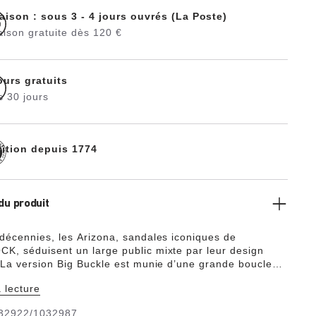
raison : sous 3 - 4 jours ouvrés (La Poste)
aison gratuite dès 120 €
ours gratuits
s 30 jours
dition depuis 1774
du produit
décennies, les Arizona, sandales iconiques de
, séduisent un large public mixte par leur design
 La version Big Buckle est munie d’une grande boucle
égante qui apporte un cachet supplémentaire à ces
 lecture
ordinaire plus sobres. Ce modèle est revisité dans un
eux avec son coloris métallisé. Ce modèle culte se
32922/1032987