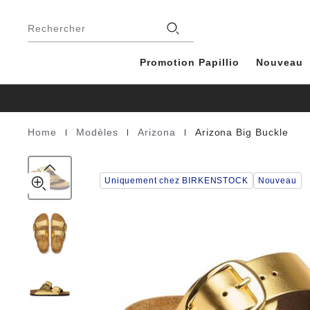
Arizona
details
Footer
about
Big
Magasins
product
Rechercher
Buckle
materials
Natural
Leather
Promotion Papillio
Nouveau
|
|
|
Home
Modèles
Arizona
Arizona Big Buckle
Homepage
Uniquement chez BIRKENSTOCK
Nouveau