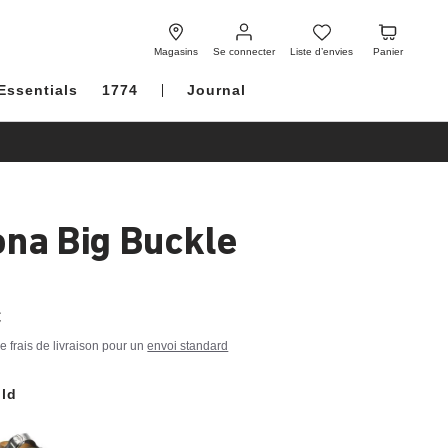
Se
Liste
Panier
connecter
d’envies
Magasins
Se connecter
Liste d’envies
Panier
Essentials
1774
Journal
ona Big Buckle
€
de frais de livraison pour un
envoi standard
ld