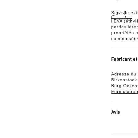
Semelle ext
l’EVA (éthyl
particulièr
propriétés a
compensées 
Fabricant et
Adresse du 
Birkenstoc
Burg Ockenf
Formulaire 
Avis