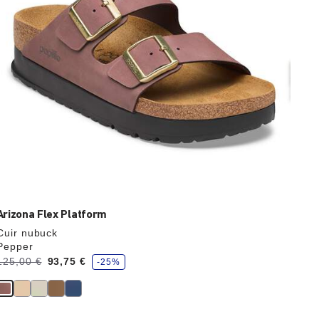
l’image
du
produit
Arizona Flex Platform
Cuir nubuck
Pepper
é
Avant:
125,00 €
à
93,75 €
-25%
c
o
n
o
m
s