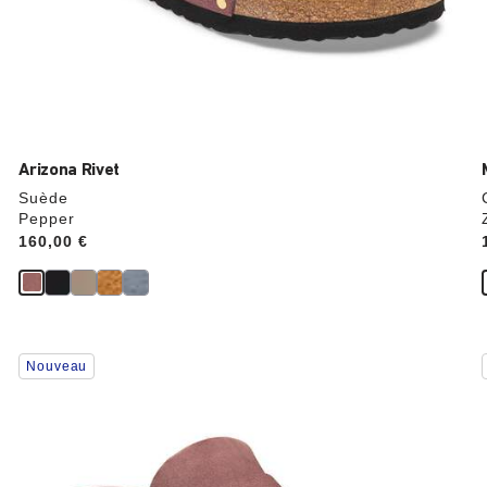
Arizona Rivet
Suède
Pepper
Price:
160,00 €
Cliquer
Nouveau
sur
les
échantillons
de
couleurs
modifiera