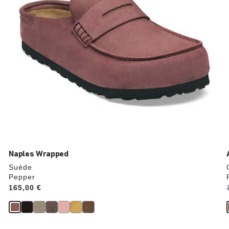
l’image
du
produit
Naples Wrapped
Suède
Pepper
Price:
165,00 €
i