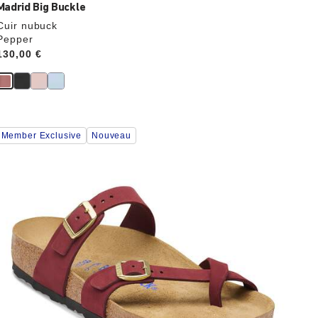
Madrid Big Buckle
Cuir nubuck
Pepper
Price:
130,00 €
Cliquer
Member Exclusive
Nouveau
sur
les
échantillons
de
couleurs
modifiera
l’image
du
produit