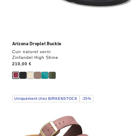
Arizona Droplet Buckle
Cuir naturel verni
Zinfandel High Shine
Price:
210,00 €
Cliquer
Uniquement chez BIRKENSTOCK
-25%
sur
les
échantillons
de
couleurs
modifiera
l’image