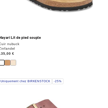
Mayari Lit de pied souple
Cuir nubuck
Zinfandel
Price:
135,00 €
Cliquer
Uniquement chez BIRKENSTOCK
-25%
sur
les
échantillons
de
couleurs
modifiera