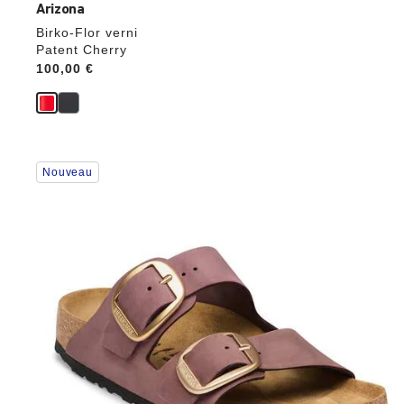
Arizona
Birko-Flor verni
Patent Cherry
Price:
100,00 €
Cliquer
Nouveau
sur
les
échantillons
de
couleurs
modifiera
l’image
du
produit