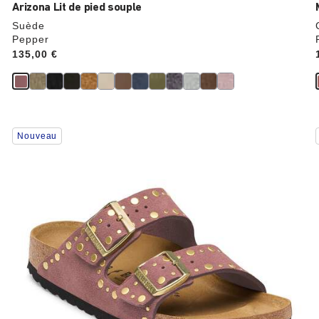
Arizona Lit de pied souple
Suède
Pepper
Price:
135,00 €
Cliquer
Nouveau
sur
les
échantillons
de
couleurs
modifiera
l’image
du
produit