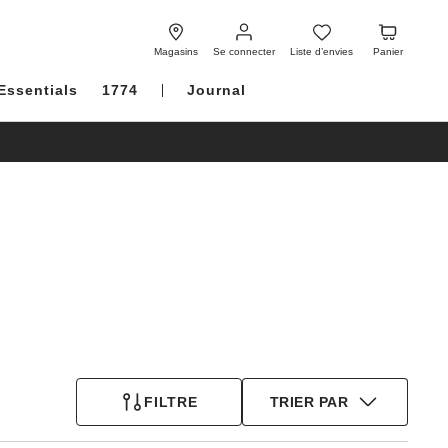
Se
Liste
Panier
connecter
d’envies
Magasins
Se connecter
Liste d’envies
Panier
Essentials
1774
Journal
FILTRE
TRIER PAR