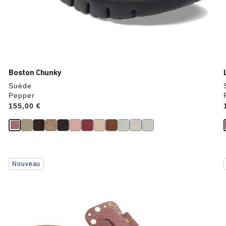
Boston Chunky
Suède
Pepper
Price:
155,00 €
Cliquer
Nouveau
sur
les
échantillons
de
couleurs
modifiera
l’image