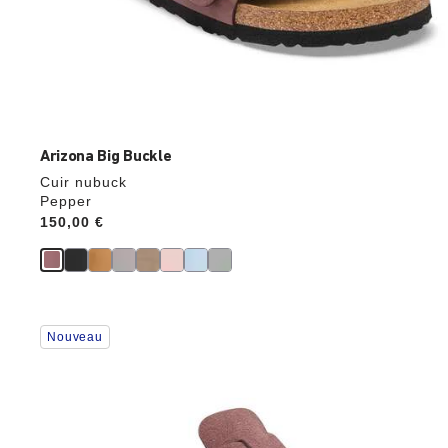
Arizona Big Buckle
Cuir nubuck
Pepper
Price:
150,00 €
Cliquer
Nouveau
sur
les
échantillons
de
couleurs
modifiera