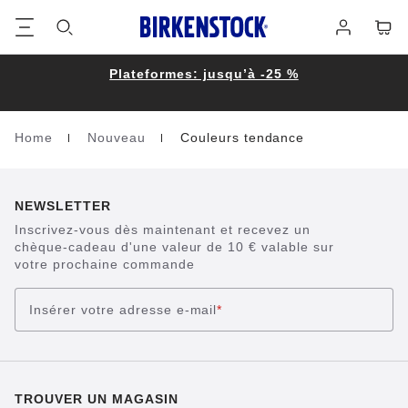
Footer
Panie
Se
connecter
Plateformes: jusqu’à -25 %
Home
Nouveau
Couleurs tendance
Homepage
NEWSLETTER
Inscrivez-vous dès maintenant et recevez un
chèque-cadeau d'une valeur de 10 € valable sur
votre prochaine commande
Insérer votre adresse e-mail
*
TROUVER UN MAGASIN