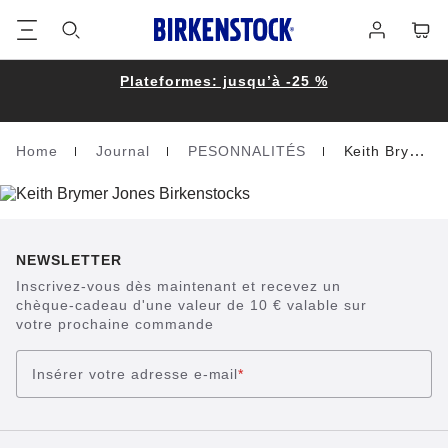
Footer
Panie
Se
connecter
Plateformes: jusqu’à -25 %
Home
Journal
PESONNALITÉS
Keith Brymer Jones
Homepage
NEWSLETTER
Inscrivez-vous dès maintenant et recevez un
chèque-cadeau d'une valeur de 10 € valable sur
votre prochaine commande
Insérer votre adresse e-mail
*