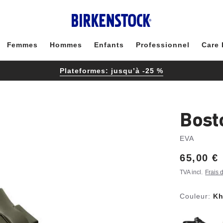
Femmes
Hommes
Enfants
Professionnel
Care 
Plateformes: jusqu’à -25 %
Bost
EVA
Price:
65,00 €
TVA incl.
Frais 
Couleur:
Kh