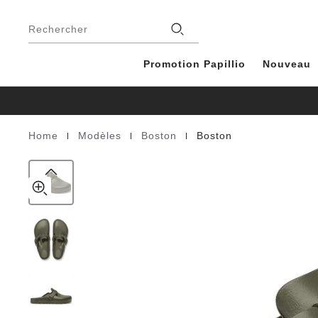
Boston
details
Footer
about
EVA
Magasins
product
Rechercher
materials
Promotion Papillio
Nouveau
|
|
|
Home
Modèles
Boston
Boston
Homepage