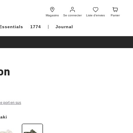
Se
Liste
Panier
connecter
d’envies
Magasins
Se connecter
Liste d’envies
Panier
Essentials
1774
Journal
on
de port en sus
aki