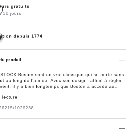
ours gratuits
s 30 jours
dition depuis 1774
du produit
TOCK Boston sont un vrai classique qui se porte sans
ut au long de l'année. Avec son design raffiné à régler
ement, il y a bien longtemps que Boston a accédé au
égende. Inspiré de la sandale en liège, ce modèle est en
 lecture
hétique EVA particulièrement légère et très flexible. La
thétique de grande qualité, sans odeurs et sans
26215/1026238
nocives, réunit de nombreuses propriétés : elle est très
lastique, étanche, hypoallergénique et elle absorbe les