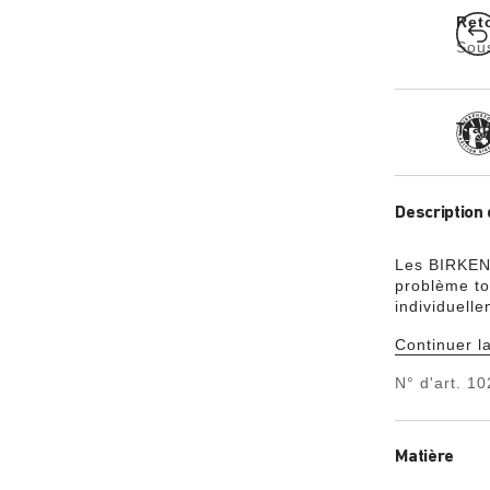
Ret
Sou
Tra
Description 
Les BIRKENS
problème to
individuell
statut de l
Continuer la
matière synt
matière syn
N° d'art.
10
substances 
légère et é
chocs.
Matière