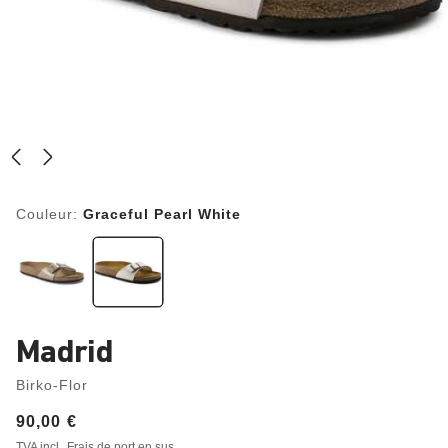
Couleur:
Graceful Pearl White
Madrid
Birko-Flor
Price:
90,00 €
TVA incl.
Frais de port en sus