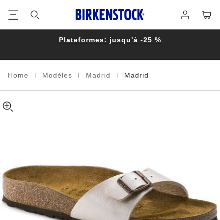
Madrid
details
Footer
Panie
Se
about
Birko-
connecter
product
Flor
materials
Plateformes: jusqu’à -25 %
|
|
|
Home
Modèles
Madrid
Madrid
Homepage