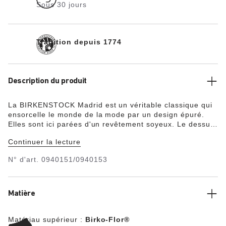
Sous 30 jours
Tradition depuis 1774
Description du produit
La BIRKENSTOCK Madrid est un véritable classique qui
ensorcelle le monde de la mode par un design épuré.
Elles sont ici parées d'un revêtement soyeux. Le dessus
est en Birko-Flor®, une matière synthétique
Continuer la lecture
hypoallergénique et résistante.
N° d'art.
0940151/0940153
Matière
Matériau supérieur :
Birko-Flor®