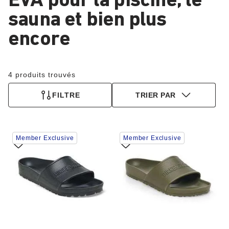
EVA pour la piscine, le
sauna et bien plus
encore
4 produits trouvés
FILTRE
TRIER PAR
Cliquer
Cliquer
Member Exclusive
Member Exclusive
sur
sur
les
les
échantillons
échantillons
de
de
couleurs
couleurs
modifiera
modifiera
l’image
l’image
du
du
produit
produit