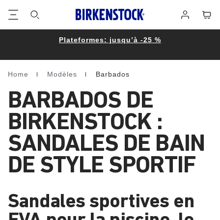
Footer
Panie
Se
connecter
Plateformes: jusqu’à -25 %
Home
Modèles
Barbados
Homepage
BARBADOS DE
BIRKENSTOCK :
SANDALES DE BAIN
DE STYLE SPORTIF
Sandales sportives en