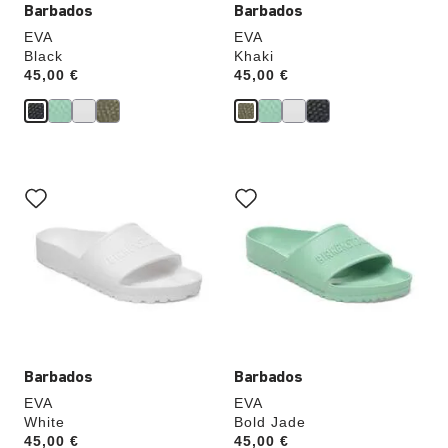
Barbados
Barbados
EVA
EVA
Black
Khaki
Price:
45,00 €
Price:
45,00 €
Cliquer
Cliquer
sur
sur
les
les
échantillons
échantillons
de
de
couleurs
couleurs
modifiera
modifiera
l’image
l’image
du
du
produit
produit
Barbados
Barbados
EVA
EVA
White
Bold Jade
Price:
45,00 €
Price:
45,00 €