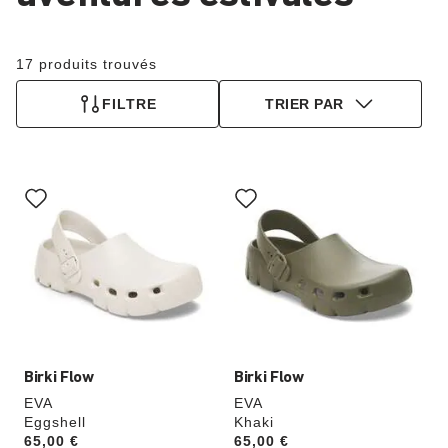
17 produits trouvés
FILTRE
TRIER PAR
Cliquer
Cliquer
sur
sur
les
les
échantillons
échantillons
de
de
couleurs
couleurs
modifiera
modifiera
l’image
l’image
du
du
produit
produit
Birki Flow
Birki Flow
EVA
EVA
Eggshell
Khaki
Price:
65,00 €
Price:
65,00 €