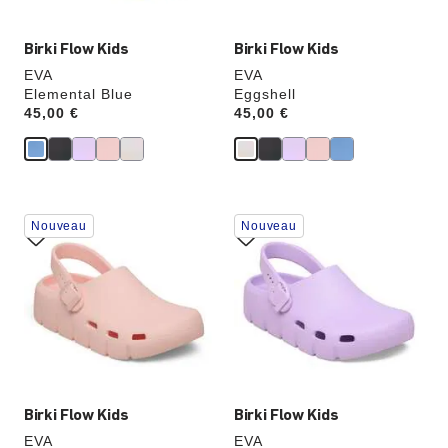
produit
produit
Birki Flow Kids
Birki Flow Kids
EVA
EVA
Elemental Blue
Eggshell
Price:
45,00 €
Price:
45,00 €
Cliquer
Cliquer
Nouveau
Nouveau
sur
sur
les
les
échantillons
échantillons
de
de
couleurs
couleurs
modifiera
modifiera
l’image
l’image
du
du
produit
produit
Birki Flow Kids
Birki Flow Kids
EVA
EVA