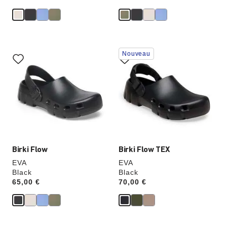
Cliquer
Cliquer
Nouveau
sur
sur
les
les
échantillons
échantillons
de
de
couleurs
couleurs
modifiera
modifiera
l’image
l’image
du
du
produit
produit
Birki Flow
Birki Flow TEX
EVA
EVA
Black
Black
Price:
65,00 €
Price:
70,00 €