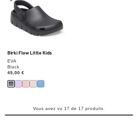
les
échantillons
de
couleurs
modifiera
l’image
du
produit
Birki Flow Little Kids
EVA
Black
Price:
45,00 €
Vous avez vu 17 de 17 produits.