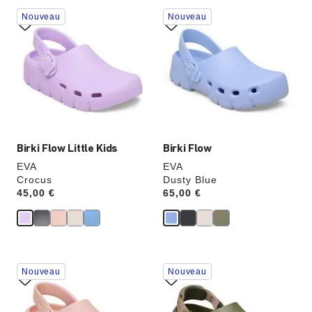
Cliquer
Cliquer
Nouveau
Nouveau
sur
sur
les
les
échantillons
échantillons
de
de
couleurs
couleurs
modifiera
modifiera
l’image
l’image
du
du
produit
produit
Birki Flow Little Kids
Birki Flow
EVA
EVA
Crocus
Dusty Blue
Price:
45,00 €
Price:
65,00 €
Cliquer
Cliquer
Nouveau
Nouveau
sur
sur
les
les
échantillons
échantillons