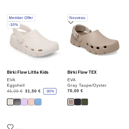
Cliquer
Cliquer
Member Offer
Nouveau
sur
sur
les
les
-30%
échantillons
échantillons
de
de
couleurs
couleurs
modifiera
modifiera
l’image
l’image
du
du
produit
produit
Birki Flow Little Kids
Birki Flow TEX
EVA
EVA
Eggshell
Gray Taupe/Oyster
é
Avant:
à
Price:
70,00 €
45,00 €
31,50 €
-30%
c
o
n
o
m
i
s
e
Cliquer
z
sur