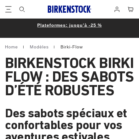
Footer
Panie
Se
connecter
Plateformes: jusqu’à -25 %
Home
Modèles
Birki-Flow
Homepage
BIRKENSTOCK BIRKI
FLOW : DES SABOTS
D’ÉTÉ ROBUSTES
Des sabots spéciaux et
confortables pour vos
aventures estivales