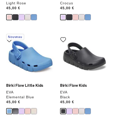
Light Rose
Crocus
Price:
45,00 €
Price:
45,00 €
Cliquer
Cliquer
Nouveau
sur
sur
les
les
échantillons
échantillons
de
de
couleurs
couleurs
modifiera
modifiera
l’image
l’image
du
du
produit
produit
Birki Flow Little Kids
Birki Flow Kids
EVA
EVA
Elemental Blue
Black
Price:
45,00 €
Price:
45,00 €