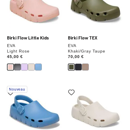
de
de
couleurs
couleurs
modifiera
modifiera
l’image
l’image
du
du
produit
produit
Birki Flow Little Kids
Birki Flow TEX
EVA
EVA
Light Rose
Khaki/Gray Taupe
Price:
45,00 €
Price:
70,00 €
Cliquer
Cliquer
Nouveau
sur
sur
les
les
échantillons
échantillons
de
de
couleurs
couleurs
modifiera
modifiera
l’image
l’image
du
du