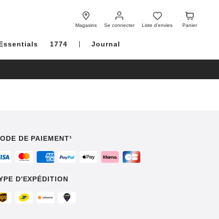
Se
Liste
Panier
connecter
d’envies
Magasins
Se connecter
Liste d’envies
Panier
Essentials
1774
Journal
ODE DE PAIEMENT¹
YPE D'EXPÉDITION