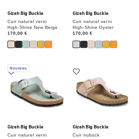
produit
produit
Gizeh Big Buckle
Gizeh Big Buckle
Cuir naturel verni
Cuir naturel verni
High-Shine New Beige
High-Shine Oyster
Price:
170,00 €
Price:
170,00 €
Cliquer
Cliquer
Nouveau
sur
sur
les
les
échantillons
échantillons
de
de
couleurs
couleurs
modifiera
modifiera
l’image
l’image
du
du
produit
produit
Gizeh Big Buckle
Gizeh Big Buckle
Cuir naturel verni
Cuir nubuck