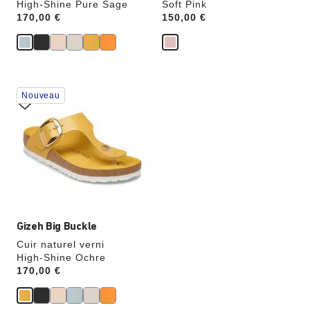
High-Shine Pure Sage
Soft Pink
Price:
170,00 €
Price:
150,00 €
Cliquer
Nouveau
sur
les
échantillons
de
couleurs
modifiera
l’image
du
produit
Gizeh Big Buckle
Cuir naturel verni
High-Shine Ochre
Price:
170,00 €