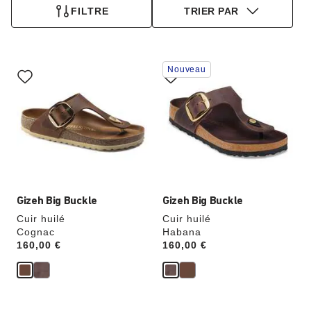
FILTRE
TRIER PAR
Cliquer
Cliquer
Nouveau
sur
sur
les
les
échantillons
échantillons
de
de
couleurs
couleurs
modifiera
modifiera
l’image
l’image
du
du
produit
produit
Gizeh Big Buckle
Gizeh Big Buckle
Cuir huilé
Cuir huilé
Cognac
Habana
Price:
160,00 €
Price:
160,00 €