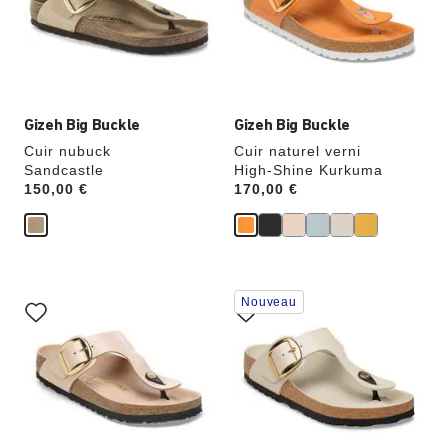
couleurs
couleurs
modifiera
modifiera
l’image
l’image
du
du
produit
produit
Gizeh Big Buckle
Gizeh Big Buckle
Cuir nubuck
Cuir naturel verni
Sandcastle
High-Shine Kurkuma
Price:
150,00 €
Price:
170,00 €
Cliquer
Cliquer
Nouveau
sur
sur
les
les
échantillons
échantillons
de
de
couleurs
couleurs
modifiera
modifiera
l’image
l’image
du
du