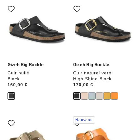
Cliquer
Cliquer
sur
sur
les
les
échantillons
échantillons
de
de
couleurs
couleurs
modifiera
modifiera
l’image
l’image
du
du
produit
produit
Gizeh Big Buckle
Gizeh Big Buckle
Cuir huilé
Cuir naturel verni
Black
High Shine Black
Price:
160,00 €
Price:
170,00 €
Cliquer
Cliquer
Nouveau
sur
sur
les
les
échantillons
échantillons
de
de