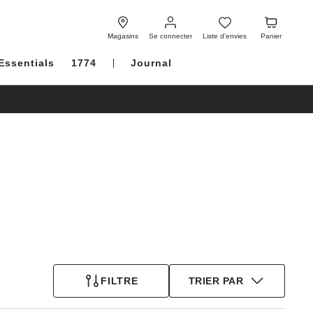
Se
Liste
Panier
connecter
d’envies
Magasins
Se connecter
Liste d’envies
Panier
Essentials
1774
Journal
FILTRE
TRIER PAR