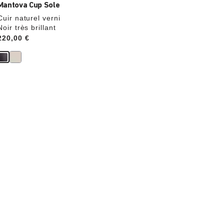
Mantova Cup Sole
Cuir naturel verni
Noir très brillant
Price:
220,00 €