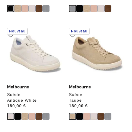
Cliquer
Cliquer
Nouveau
Nouveau
sur
sur
les
les
échantillons
échantillons
de
de
couleurs
couleurs
modifiera
modifiera
l’image
l’image
du
du
produit
produit
Melbourne
Melbourne
Suède
Suède
Antique White
Taupe
Price:
180,00 €
Price:
180,00 €