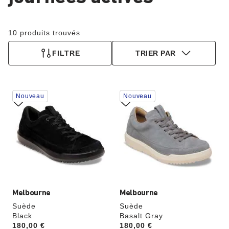
10 produits trouvés
FILTRE
TRIER PAR
Cliquer
Cliquer
Nouveau
Nouveau
sur
sur
les
les
échantillons
échantillons
de
de
couleurs
couleurs
modifiera
modifiera
l’image
l’image
du
du
produit
produit
Melbourne
Melbourne
Suède
Suède
Black
Basalt Gray
Price:
180,00 €
Price:
180,00 €