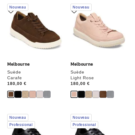
Cliquer
Cliquer
Nouveau
Nouveau
sur
sur
les
les
échantillons
échantillons
de
de
couleurs
couleurs
modifiera
modifiera
l’image
l’image
du
du
produit
produit
Melbourne
Melbourne
Suède
Suède
Carafe
Light Rose
Price:
180,00 €
Price:
180,00 €
Cliquer
Cliquer
Nouveau
Nouveau
sur
sur
les
les
Professional
Professional
échantillons
échantillons