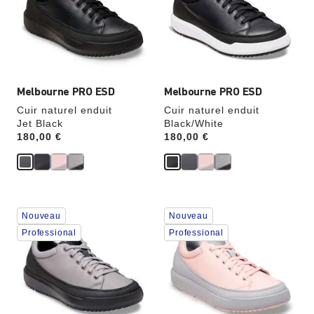
de
de
couleurs
couleurs
modifiera
modifiera
l’image
l’image
du
du
produit
produit
Melbourne PRO ESD
Melbourne PRO ESD
Cuir naturel enduit
Cuir naturel enduit
Jet Black
Black/White
Price:
180,00 €
Price:
180,00 €
Cliquer
Cliquer
Nouveau
Nouveau
sur
sur
les
les
Professional
Professional
échantillons
échantillons
de
de
couleurs
couleurs
modifiera
modifiera
l’image
l’image
du
du