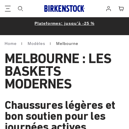
Footer
Panie
Se
connecter
Plateformes: jusqu’à -25 %
Home
Modèles
Melbourne
Homepage
MELBOURNE : LES
BASKETS
MODERNES
Chaussures légères et
bon soutien pour les
journées actives