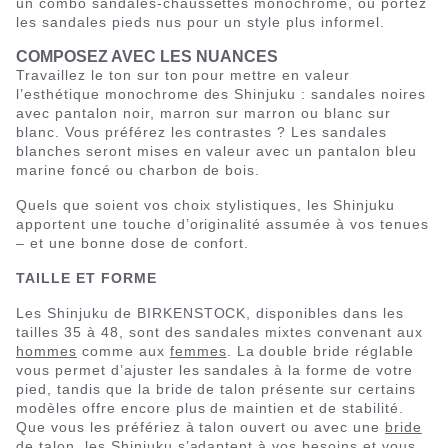
un combo sandales-chaussettes monochrome, ou portez
les sandales pieds nus pour un style plus informel.
COMPOSEZ AVEC LES NUANCES
Travaillez le ton sur ton pour mettre en valeur
l’esthétique monochrome des Shinjuku : sandales noires
avec pantalon noir, marron sur marron ou blanc sur
blanc. Vous préférez les contrastes ? Les sandales
blanches seront mises en valeur avec un pantalon bleu
marine foncé ou charbon de bois.
Quels que soient vos choix stylistiques, les Shinjuku
apportent une touche d’originalité assumée à vos tenues
– et une bonne dose de confort.
TAILLE ET FORME
Les Shinjuku de BIRKENSTOCK, disponibles dans les
tailles 35 à 48, sont des sandales mixtes convenant aux
hommes
comme aux
femmes
. La double bride réglable
vous permet d’ajuster les sandales à la forme de votre
pied, tandis que la bride de talon présente sur certains
modèles offre encore plus de maintien et de stabilité.
Que vous les préfériez à talon ouvert ou avec une
bride
de talon
, les Shinjuku s’adaptent à vos besoins et vous