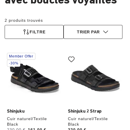
avec boucles voyantes
2 produits trouvés
FILTRE
TRIER PAR
Cliquer
Cliquer
Member Offer
sur
sur
les
les
-30%
échantillons
échantillons
de
de
couleurs
couleurs
modifiera
modifiera
l’image
l’image
du
du
produit
produit
Shinjuku
Shinjuku 2 Strap
Cuir naturel/Textile
Cuir naturel/Textile
Black
Black
é
Avant:
230,00 €
à
161,00 €
Price:
220,00 €