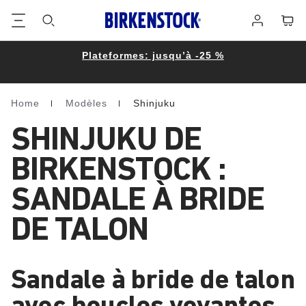
Footer
Panie
Se
connecter
Plateformes: jusqu’à -25 %
Home
Modèles
Shinjuku
Homepage
SHINJUKU DE
BIRKENSTOCK :
SANDALE À BRIDE
DE TALON
Sandale à bride de talon