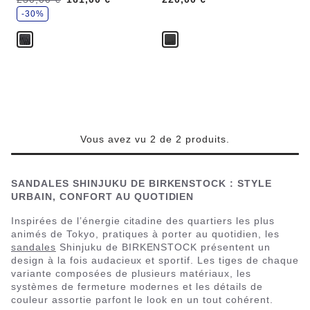
c
o
-30%
n
o
m
i
s
e
z
Vous avez vu 2 de 2 produits.
SANDALES SHINJUKU DE BIRKENSTOCK : STYLE
URBAIN, CONFORT AU QUOTIDIEN
Inspirées de l’énergie citadine des quartiers les plus
animés de Tokyo, pratiques à porter au quotidien, les
sandales
Shinjuku de BIRKENSTOCK présentent un
design à la fois audacieux et sportif. Les tiges de chaque
variante composées de plusieurs matériaux, les
systèmes de fermeture modernes et les détails de
couleur assortie parfont le look en un tout cohérent.