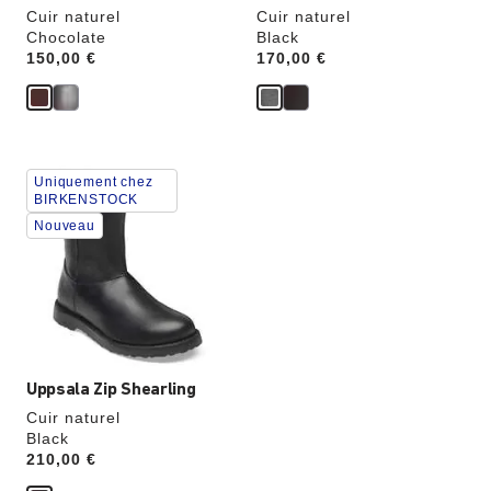
Cuir naturel
Cuir naturel
Chocolate
Black
Price:
150,00 €
Price:
170,00 €
Cliquer
Uniquement chez
sur
BIRKENSTOCK
les
Nouveau
échantillons
de
couleurs
modifiera
l’image
du
produit
Uppsala Zip Shearling
Cuir naturel
Black
Price:
210,00 €