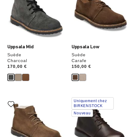
échantillons
échantillons
de
de
couleurs
couleurs
modifiera
modifiera
l’image
l’image
du
du
produit
produit
Uppsala Mid
Uppsala Low
Suède
Suède
Charcoal
Carafe
Price:
170,00 €
Price:
150,00 €
Cliquer
Cliquer
Uniquement chez
sur
sur
BIRKENSTOCK
les
les
Nouveau
échantillons
échantillons
de
de
couleurs
couleurs
modifiera
modifiera
l’image
l’image