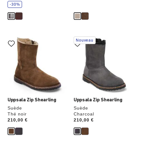
c
o
-30%
n
o
m
i
s
e
z
Cliquer
Cliquer
Nouveau
sur
sur
les
les
échantillons
échantillons
de
de
couleurs
couleurs
modifiera
modifiera
l’image
l’image
du
du
produit
produit
Uppsala Zip Shearling
Uppsala Zip Shearling
Suède
Suède
Thé noir
Charcoal
Price:
210,00 €
Price:
210,00 €