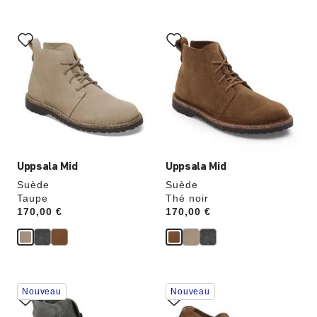
Cliquer
Cliquer
sur
sur
les
les
échantillons
échantillons
de
de
couleurs
couleurs
modifiera
modifiera
l’image
l’image
du
du
produit
produit
Uppsala Mid
Uppsala Mid
Suède
Suède
Taupe
Thé noir
Price:
170,00 €
Price:
170,00 €
Cliquer
Cliquer
Nouveau
Nouveau
sur
sur
les
les