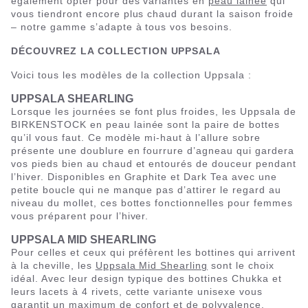
également opter pour des variantes en
peau lainée
qui
vous tiendront encore plus chaud durant la saison froide
– notre gamme s’adapte à tous vos besoins.
DÉCOUVREZ LA COLLECTION UPPSALA
Voici tous les modèles de la collection Uppsala :
UPPSALA SHEARLING
Lorsque les journées se font plus froides, les Uppsala de
BIRKENSTOCK en peau lainée sont la paire de bottes
qu’il vous faut. Ce modèle mi-haut à l’allure sobre
présente une doublure en fourrure d’agneau qui gardera
vos pieds bien au chaud et entourés de douceur pendant
l’hiver. Disponibles en Graphite et Dark Tea avec une
petite boucle qui ne manque pas d’attirer le regard au
niveau du mollet, ces bottes fonctionnelles pour femmes
vous préparent pour l’hiver.
UPPSALA MID SHEARLING
Pour celles et ceux qui préfèrent les bottines qui arrivent
à la cheville, les
Uppsala Mid Shearling
sont le choix
idéal. Avec leur design typique des bottines Chukka et
leurs lacets à 4 rivets, cette variante unisexe vous
garantit un maximum de confort et de polyvalence.