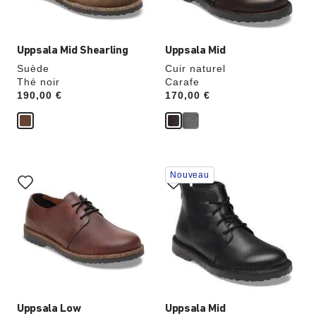
du
du
produit
produit
Uppsala Mid Shearling
Uppsala Mid
Suède
Cuir naturel
Thé noir
Carafe
Price:
190,00 €
Price:
170,00 €
Cliquer
Cliquer
Nouveau
sur
sur
les
les
échantillons
échantillons
de
de
couleurs
couleurs
modifiera
modifiera
l’image
l’image
du
du
produit
produit
Uppsala Low
Uppsala Mid