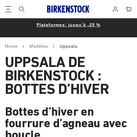
Footer
Panie
Se
connecter
Plateformes: jusqu’à -25 %
Home
Modèles
Uppsala
Homepage
UPPSALA DE
BIRKENSTOCK :
BOTTES D’HIVER
Bottes d’hiver en
fourrure d’agneau avec
boucle