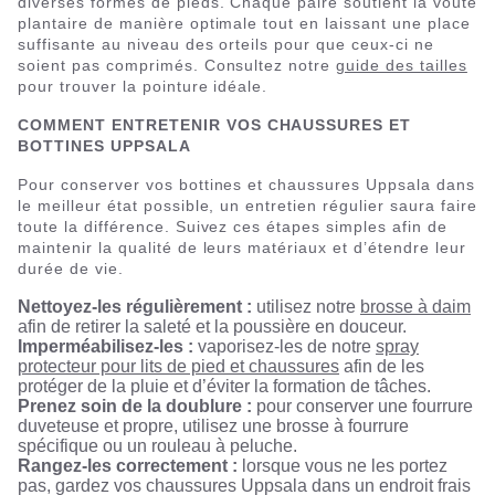
diverses formes de pieds. Chaque paire soutient la voute
plantaire de manière optimale tout en laissant une place
suffisante au niveau des orteils pour que ceux-ci ne
soient pas comprimés. Consultez notre
guide des tailles
pour trouver la pointure idéale.
COMMENT ENTRETENIR VOS CHAUSSURES ET
BOTTINES UPPSALA
Pour conserver vos bottines et chaussures Uppsala dans
le meilleur état possible, un entretien régulier saura faire
toute la différence. Suivez ces étapes simples afin de
maintenir la qualité de leurs matériaux et d’étendre leur
durée de vie.
Nettoyez-les régulièrement :
utilisez notre
brosse à daim
afin de retirer la saleté et la poussière en douceur.
Imperméabilisez-les :
vaporisez-les de notre
spray
protecteur pour lits de pied et chaussures
afin de les
protéger de la pluie et d’éviter la formation de tâches.
Prenez soin de la doublure :
pour conserver une fourrure
duveteuse et propre, utilisez une brosse à fourrure
spécifique ou un rouleau à peluche.
Rangez-les correctement :
lorsque vous ne les portez
pas, gardez vos chaussures Uppsala dans un endroit frais