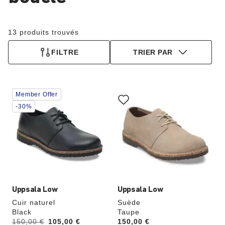
13 produits trouvés
FILTRE
TRIER PAR
Cliquer
Cliquer
Member Offer
sur
sur
les
les
-30%
échantillons
échantillons
de
de
couleurs
couleurs
modifiera
modifiera
l’image
l’image
du
du
produit
produit
Uppsala Low
Uppsala Low
Cuir naturel
Suède
Black
Taupe
é
Avant:
150,00 €
à
105,00 €
Price:
150,00 €