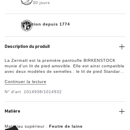
Sous 30 jours
Tradition depuis 1774
Description du produit
La Zermatt est la première pantoufle BIRKENSTOCK
munie d’un lit de pied amovible. Elle est ainsi compatible
avec deux modèles de semelles : le lit de pied Standard
et le lit de pied Shearling. Les semelles sont disponibles
Continuer la lecture
à l’unité. En résumé, la chaussure idéale pour toute
l’année ! La version présentée est équipée de notre lit
N° d'art.
1014938/1014932
de pied Standard. Inspiré des empreintes de pas
naturelles laissées dans le sable, il est un gage de
confort tout au long de la journée. La tige est composée
d’un feutre de laine doux. Notre modèle (f) porte la
Matière
largeur Étroite. Notre modèle (m) porte la largeur
Normale.
Matériau supérieur :
Feutre de laine